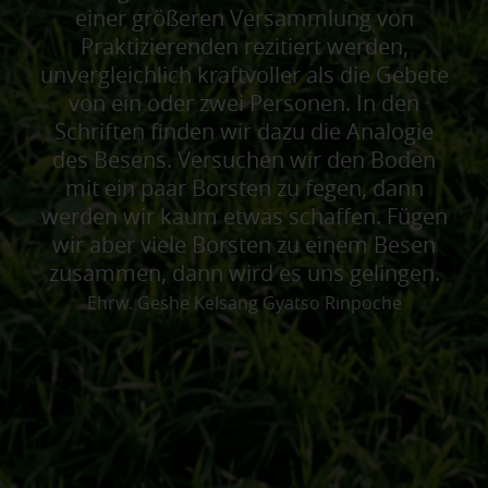
einer größeren Versammlung von
Praktizierenden rezitiert werden,
unvergleichlich kraftvoller als die Gebete
von ein oder zwei Personen. In den
Schriften finden wir dazu die Analogie
des Besens. Versuchen wir den Boden
mit ein paar Borsten zu fegen, dann
werden wir kaum etwas schaffen. Fügen
wir aber viele Borsten zu einem Besen
zusammen, dann wird es uns gelingen.
Ehrw. Geshe Kelsang Gyatso Rinpoche