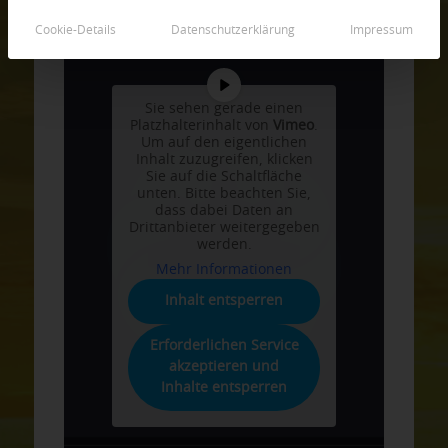
Stream ist unter
buddha.at/gebete
verfügbar.
Cookie-Details
Datenschutzerklärung
Impressum
Sie sehen gerade einen
Platzhalterinhalt von
Vimeo
.
Um auf den eigentlichen
Inhalt zuzugreifen, klicken
Sie auf die Schaltfläche
unten. Bitte beachten Sie,
dass dabei Daten an
Drittanbieter weitergegeben
werden.
Mehr Informationen
Inhalt entsperren
Erforderlichen Service
akzeptieren und
Inhalte entsperren