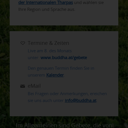
der Internationalen Tharpas
und wählen sie
Ihre Region und Sprache aus.
Termine & Zeiten
Live am 8. des Monats
unter:
www.buddha.at/gebete
Den genauen Termin finden Sie in
unserem
Kalender
.
eMail
Bei Fragen oder Anmerkungen, ereichen
sie uns auch unter
info@buddha.at
.
Im Allgemeinen sind Gebete, die von