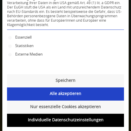
24 STUNDEN TARA
Verarbeitung Ihrer Daten in den USA gemäß Art. 49 (1) lit. a GDPR ein.
Der EuGH stuft die USA als ein Land mit unzureichendem Datenschutz
nach EU-Standards ein. Es besteht beispielsweise die Gefahr, dass US-
PUJA
Behörden personenbezogene Daten in Überwachungsprogrammen
verarbeiten, ohne dass für Europäerinnen und Europäer eine
Klagemöglichkeit besteht.
ONLINE am 8. des Monats
Es folgt eine Liste der Service-Gruppen, für die ei
Essenziell
Schließen Sie sich hunderten von Menschen
Statistiken
auf der ganzen Welt für diese kraftvolle
Online-Puja an
, bei der wir aufrichtige Gebete
Externe Medien
und Bitten an die Versammlung der 21 Taras
rezitieren und die heilige Mutter Arya Tara
zutiefst bitten, allen Lebewesen
Speichern
ihre Segnungen zu gewähren, damit alle
Krankheiten und andere Hindernisse schnell
Alle akzeptieren
beseitigt werden.
Die Zeiten
zu den Live-Sitzungen finden sie
Nur essenzielle Cookies akzeptieren
links / unten. Bei Schwierigkeiten mit dem
Individuelle Datenschutzeinstellungen
Live-Stream, können Sie die vorher
aufgezeichnete Sitzung machen. Der Live