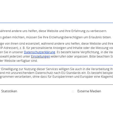
 während andere uns helfen, diese Website und Ihre Erfahrung zu verbessern.
ices geben möchten, müssen Sie Ihre Erziehungsberechtigten um Erlaubnis bitten.
e von ihnen sind essenziell, während andere uns helfen, diese Website und Ihr
P-Adressen), z. B. für personalisierte Anzeigen und Inhalte oder die Messung v
en Sie in unserer
Datenschutzerklärung
.
Es besteht keine Verpflichtung, in die V
uswahl jederzeit unter
Einstellungen
widerrufen oder anpassen.
Bitte beachten S
der Website verfügbar sind.
inwilligung zur Nutzung dieser Services willigen Sie auch in die Verarbeitung Ih
n Land mit unzureichendem Datenschutz nach EU-Standards ein. Es besteht beispie
ammen verarbeiten, ohne dass für Europäerinnen und Europäer eine Klagemög
ine Einwilligung erteilt werden kann. Die erste Servi
Statistiken
Externe Medien