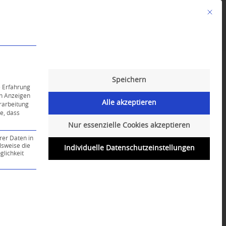
Mit die
Speichern
e Erfahrung
on Anzeigen
Alle akzeptieren
erarbeitung
ie, dass
Nur essenzielle Cookies akzeptieren
rer Daten in
lsweise die
Individuelle Datenschutzeinstellungen
lichkeit
ce-Gruppe ist essenziell und kann nicht abgewählt werd