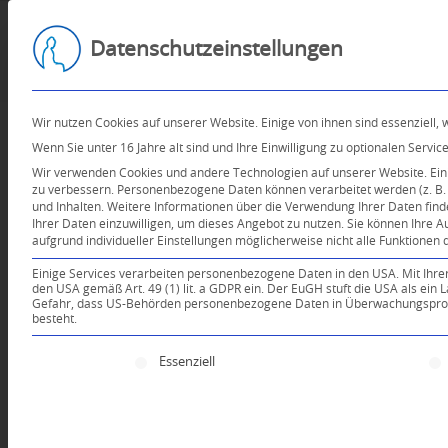
Datenschutzeinstellungen
Wir nutzen Cookies auf unserer Website. Einige von ihnen sind essenziell,
Wenn Sie unter 16 Jahre alt sind und Ihre Einwilligung zu optionalen Serv
Wir verwenden Cookies und andere Technologien auf unserer Website. Einig
zu verbessern.
Personenbezogene Daten können verarbeitet werden (z. B. I
und Inhalten.
Weitere Informationen über die Verwendung Ihrer Daten find
Ihrer Daten einzuwilligen, um dieses Angebot zu nutzen.
Sie können Ihre A
aufgrund individueller Einstellungen möglicherweise nicht alle Funktionen 
Einige Services verarbeiten personenbezogene Daten in den USA. Mit Ihrer E
den USA gemäß Art. 49 (1) lit. a GDPR ein. Der EuGH stuft die USA als ei
Gefahr, dass US-Behörden personenbezogene Daten in Überwachungsprogr
besteht.
Es folgt eine Liste der Service-Gruppen, für die e
Essenziell