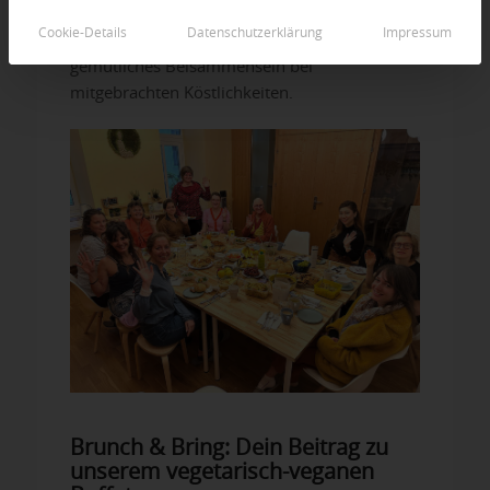
Vortrag, Gebeten (gesungene Meditationen)
Cookie-Details
Datenschutzerklärung
Impressum
für den Weltfrieden und anschließend ein
gemütliches Beisammensein bei
mitgebrachten Köstlichkeiten.
Brunch & Bring: Dein Beitrag zu
unserem vegetarisch-veganen