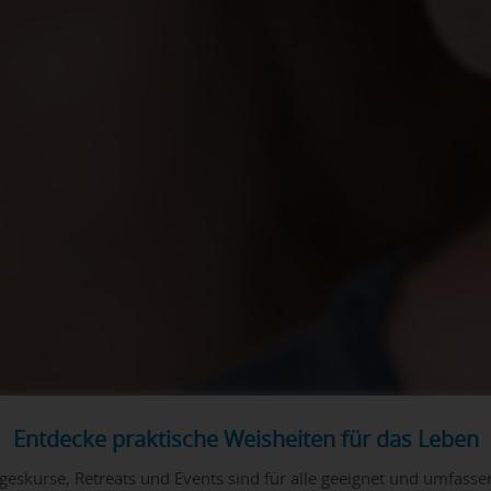
Entdecke praktische Weisheiten für das Leben
geskurse, Retreats und Events sind für alle geeignet und umfass