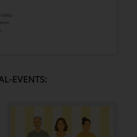
hältst
eren.
,
L-EVENTS: