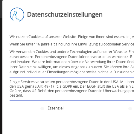
Datenschutzeinstellungen
Wir nutzen Cookies auf unserer Website. Einige von ihnen sind essenziell,
Wenn Sie unter 16 Jahre alt sind und Ihre Einwilligung zu optionalen Serv
Wir verwenden Cookies und andere Technologien auf unserer Website. Einig
zu verbessern.
Personenbezogene Daten können verarbeitet werden (z. B. I
und Inhalten.
Weitere Informationen über die Verwendung Ihrer Daten find
Ihrer Daten einzuwilligen, um dieses Angebot zu nutzen.
Sie können Ihre A
aufgrund individueller Einstellungen möglicherweise nicht alle Funktionen 
Einige Services verarbeiten personenbezogene Daten in den USA. Mit Ihrer E
den USA gemäß Art. 49 (1) lit. a GDPR ein. Der EuGH stuft die USA als ei
Gefahr, dass US-Behörden personenbezogene Daten in Überwachungsprogr
besteht.
Es folgt eine Liste der Service-Gruppen, für die e
Essenziell