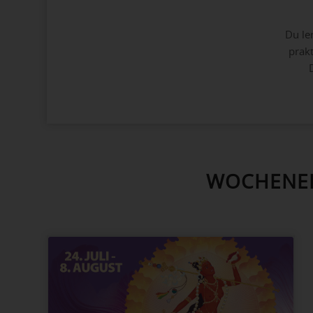
Du le
prakt
WOCHENEN