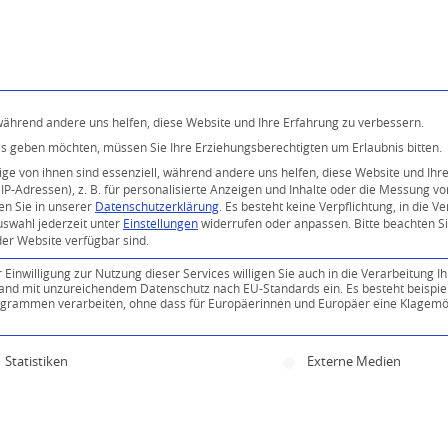
Programm
Über uns
Buddhismus
Kostenlose 
 während andere uns helfen, diese Website und Ihre Erfahrung zu verbessern.
ices geben möchten, müssen Sie Ihre Erziehungsberechtigten um Erlaubnis bitten.
e von ihnen sind essenziell, während andere uns helfen, diese Website und Ihr
P-Adressen), z. B. für personalisierte Anzeigen und Inhalte oder die Messung v
en Sie in unserer
Datenschutzerklärung
.
Es besteht keine Verpflichtung, in die V
uswahl jederzeit unter
Einstellungen
widerrufen oder anpassen.
Bitte beachten S
der Website verfügbar sind.
inwilligung zur Nutzung dieser Services willigen Sie auch in die Verarbeitung Ih
n Land mit unzureichendem Datenschutz nach EU-Standards ein. Es besteht beispie
ammen verarbeiten, ohne dass für Europäerinnen und Europäer eine Klagemög
ine Einwilligung erteilt werden kann. Die erste Servi
Statistiken
Externe Medien