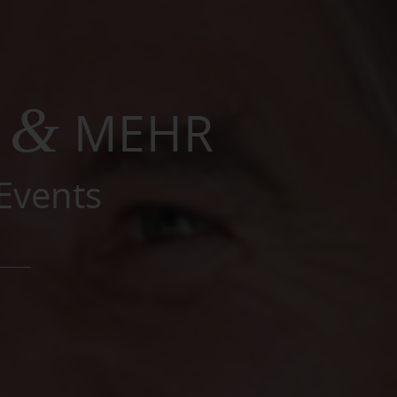
&
E
MEHR
Events