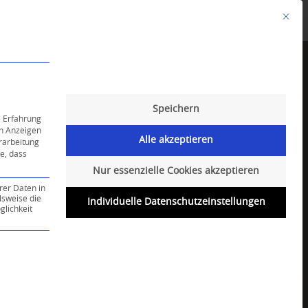
Mit die
Angebote
Kalender
English-Class
Speichern
e Erfahrung
on Anzeigen
Alle akzeptieren
erarbeitung
ie, dass
Nur essenzielle Cookies akzeptieren
rer Daten in
lsweise die
Individuelle Datenschutzeinstellungen
lichkeit
ce-Gruppe ist essenziell und kann nicht abgewählt werd