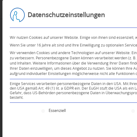
Datenschutzeinstellungen
Wir nutzen Cookies auf unserer Website. Einige von ihnen sind essenziell,
Wenn Sie unter 16 Jahre alt sind und Ihre Einwilligung zu optionalen Serv
Wir verwenden Cookies und andere Technologien auf unserer Website. Einig
zu verbessern.
Personenbezogene Daten können verarbeitet werden (z. B. I
und Inhalten.
Weitere Informationen über die Verwendung Ihrer Daten find
Ihrer Daten einzuwilligen, um dieses Angebot zu nutzen.
Sie können Ihre A
aufgrund individueller Einstellungen möglicherweise nicht alle Funktionen 
Einige Services verarbeiten personenbezogene Daten in den USA. Mit Ihrer E
den USA gemäß Art. 49 (1) lit. a GDPR ein. Der EuGH stuft die USA als ei
Gefahr, dass US-Behörden personenbezogene Daten in Überwachungsprogr
besteht.
Es folgt eine Liste der Service-Gruppen, für die e
Essenziell