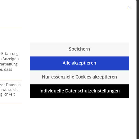
Mit die
Angebote
Kalender
English-Class
Speichern
e Erfahrung
on Anzeigen
Alle akzeptieren
erarbeitung
ie, dass
Nur essenzielle Cookies akzeptieren
rer Daten in
lsweise die
Individuelle Datenschutzeinstellungen
lichkeit
ce-Gruppe ist essenziell und kann nicht abgewählt werd