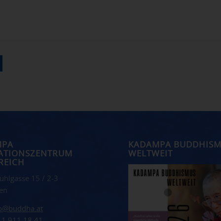
MPA
KADAMPA BUDDHIS
ATIONSZENTRUM
WELTWEIT
REICH
ühlgasse 15 / 2-3
en
fo@buddha.at
 1 911 18 41