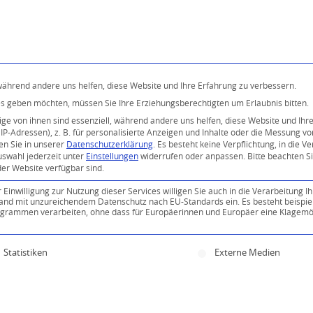
Programm
Über uns
Buddhismus
Kostenlose 
 während andere uns helfen, diese Website und Ihre Erfahrung zu verbessern.
ices geben möchten, müssen Sie Ihre Erziehungsberechtigten um Erlaubnis bitten.
e von ihnen sind essenziell, während andere uns helfen, diese Website und Ihr
P-Adressen), z. B. für personalisierte Anzeigen und Inhalte oder die Messung v
en Sie in unserer
Datenschutzerklärung
.
Es besteht keine Verpflichtung, in die V
uswahl jederzeit unter
Einstellungen
widerrufen oder anpassen.
Bitte beachten S
der Website verfügbar sind.
inwilligung zur Nutzung dieser Services willigen Sie auch in die Verarbeitung Ih
n Land mit unzureichendem Datenschutz nach EU-Standards ein. Es besteht beispie
ammen verarbeiten, ohne dass für Europäerinnen und Europäer eine Klagemög
ine Einwilligung erteilt werden kann. Die erste Servi
Statistiken
Externe Medien