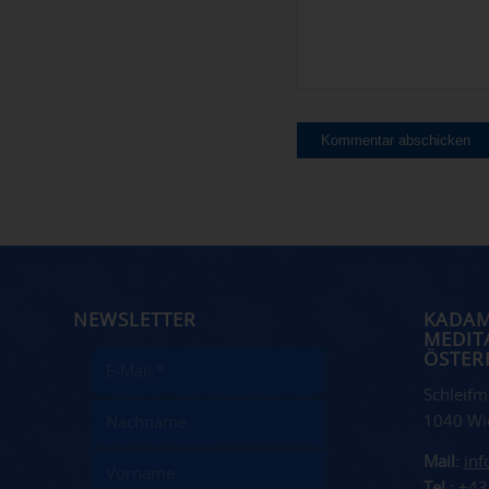
NEWSLETTER
KADA
MEDIT
ÖSTER
Schleifm
1040 Wi
Mail:
in
Tel.:
+43