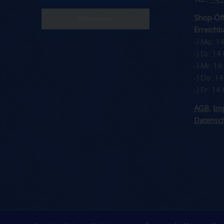
Shop-Öff
Erreichba
-) Mo: 1
-) Di: 1
-) Mi: 1
-) Do: 1
-) Fr: 1
AGB
,
Im
Datensc