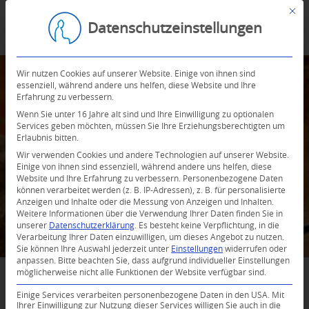
Mit d
Datenschutzeinstellungen
Wir nutzen Cookies auf unserer Website. Einige von ihnen sind
essenziell, während andere uns helfen, diese Website und Ihre
MEDITATIONSTAGE
Erfahrung zu verbessern.
Wenn Sie unter 16 Jahre alt sind und Ihre Einwilligung zu optionalen
Kurze und sinnvolle Auszeiten
Services geben möchten, müssen Sie Ihre Erziehungsberechtigten um
Erlaubnis bitten.
genießen
Wir verwenden Cookies und andere Technologien auf unserer Website.
Einige von ihnen sind essenziell, während andere uns helfen, diese
Website und Ihre Erfahrung zu verbessern.
Personenbezogene Daten
können verarbeitet werden (z. B. IP-Adressen), z. B. für personalisierte
Anzeigen und Inhalte oder die Messung von Anzeigen und Inhalten.
Weitere Informationen über die Verwendung Ihrer Daten finden Sie in
unserer
Datenschutzerklärung
.
Es besteht keine Verpflichtung, in die
Verarbeitung Ihrer Daten einzuwilligen, um dieses Angebot zu nutzen.
Sie können Ihre Auswahl jederzeit unter
Einstellungen
widerrufen oder
anpassen.
Bitte beachten Sie, dass aufgrund individueller Einstellungen
möglicherweise nicht alle Funktionen der Website verfügbar sind.
SIE SIND WILLKOMMEN!
Einige Services verarbeiten personenbezogene Daten in den USA. Mit
Ihrer Einwilligung zur Nutzung dieser Services willigen Sie auch in die
Unsere Meditationstag, dienen dazu dienen, uns