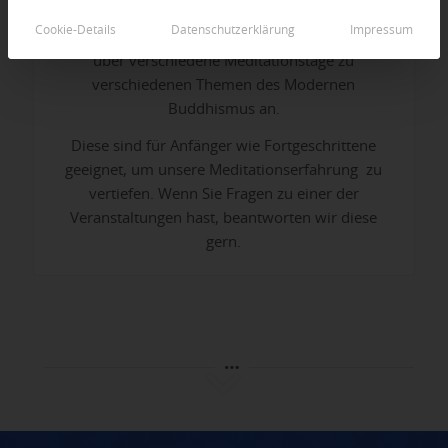
innerem Frieden, Liebe, Mitgefühl und Weisheit
Cookie-Details
Datenschutzerklärung
Impressum
durch Meditation vertiefen. Wir bieten das Jahr
über verschiedene Meditationstage zu
verschiedenen Themen des Modernen
Buddhismus an.
Diese sind für Anfänger wie Fortgeschrittene
geeignet, um unsere Meditationserfahrung zu
vertiefen. Wenn Sie Fragen zu einer der
Veranstaltungen hast, beantworten wir diese
gern.