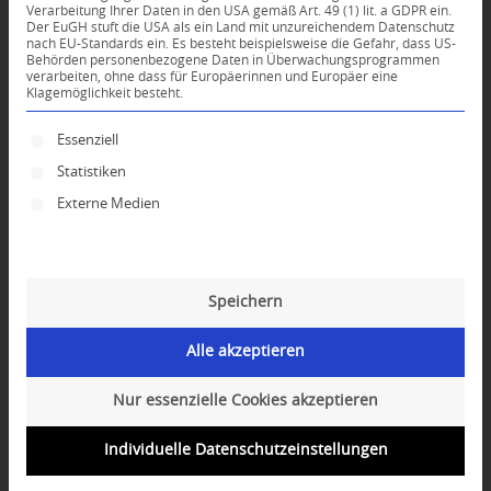
Verarbeitung Ihrer Daten in den USA gemäß Art. 49 (1) lit. a GDPR ein.
von der Geschäftigkeit des Alltags
Der EuGH stuft die USA als ein Land mit unzureichendem Datenschutz
nach EU-Standards ein. Es besteht beispielsweise die Gefahr, dass US-
zurückzuziehen. Wir erlauben uns, mit
Behörden personenbezogene Daten in Überwachungsprogrammen
verarbeiten, ohne dass für Europäerinnen und Europäer eine
Meditation zur Ruhe zu kommen, zu entspannen
Klagemöglichkeit besteht.
und unsere menschlichen Qualitäten sowie
geistigen Fähigkeiten zu verbessern, damit wir
Es folgt eine Liste der Service-Gruppen, für die ei
Essenziell
selbst und andere dauerhaft glücklich und frei
Statistiken
von Problemen und Schwierigkeiten sein
Externe Medien
können.
Ganz gleich ob Buddhist oder Nichtbuddhist,
jung oder alt – wenn Sie Interesse haben,
Speichern
kommen Sie vorbei!
Alle akzeptieren
Nur essenzielle Cookies akzeptieren
MEDITATIONSTAGE
Individuelle Datenschutzeinstellungen
sind kurze Auszeiten von der Geschäftigkeit des
Alltags an denen wir unsere Erfahrungen von