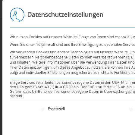
Datenschutzeinstellungen
Wir nutzen Cookies auf unserer Website. Einige von ihnen sind essenziell,
Wenn Sie unter 16 Jahre alt sind und Ihre Einwilligung zu optionalen Serv
Wir verwenden Cookies und andere Technologien auf unserer Website. Einig
zu verbessern.
Personenbezogene Daten können verarbeitet werden (z. B. I
und Inhalten.
Weitere Informationen über die Verwendung Ihrer Daten find
Ihrer Daten einzuwilligen, um dieses Angebot zu nutzen.
Sie können Ihre A
aufgrund individueller Einstellungen möglicherweise nicht alle Funktionen 
Einige Services verarbeiten personenbezogene Daten in den USA. Mit Ihrer E
den USA gemäß Art. 49 (1) lit. a GDPR ein. Der EuGH stuft die USA als ei
Gefahr, dass US-Behörden personenbezogene Daten in Überwachungsprogr
besteht.
Es folgt eine Liste der Service-Gruppen, für die e
Essenziell
Dein Kommentar
An Diskussion beteiligen?
Hinterlassen Sie uns Ihren 