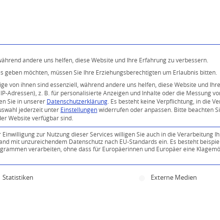
Programm
Über uns
Buddhismus
Kostenlose 
 während andere uns helfen, diese Website und Ihre Erfahrung zu verbessern.
ices geben möchten, müssen Sie Ihre Erziehungsberechtigten um Erlaubnis bitten.
e von ihnen sind essenziell, während andere uns helfen, diese Website und Ihr
P-Adressen), z. B. für personalisierte Anzeigen und Inhalte oder die Messung v
en Sie in unserer
Datenschutzerklärung
.
Es besteht keine Verpflichtung, in die V
uswahl jederzeit unter
Einstellungen
widerrufen oder anpassen.
Bitte beachten S
der Website verfügbar sind.
inwilligung zur Nutzung dieser Services willigen Sie auch in die Verarbeitung Ih
0
n Land mit unzureichendem Datenschutz nach EU-Standards ein. Es besteht beispie
ammen verarbeiten, ohne dass für Europäerinnen und Europäer eine Klagemög
KOMMENTARE
ine Einwilligung erteilt werden kann. Die erste Servi
Statistiken
Externe Medien
Kommentar!