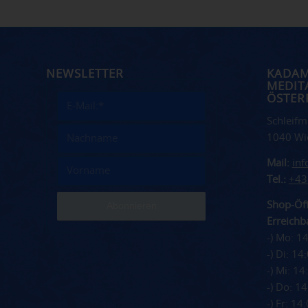
NEWSLETTER
KADA
MEDIT
ÖSTER
Schleifm
1040 Wi
Mail:
in
Tel.:
+43
Shop-Öff
Erreichba
-) Mo: 1
-) Di: 1
-) Mi: 1
-) Do: 1
-) Fr: 1