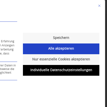
Mit die
Angebote
Kalender
English-Class
Speichern
e Erfahrung
on Anzeigen
Alle akzeptieren
erarbeitung
ie, dass
Nur essenzielle Cookies akzeptieren
rer Daten in
lsweise die
Individuelle Datenschutzeinstellungen
lichkeit
ce-Gruppe ist essenziell und kann nicht abgewählt werd