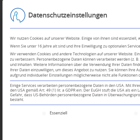
Datenschutzeinstellungen
Wir nutzen Cookies auf unserer Website. Einige von ihnen sind essenziell,
Wenn Sie unter 16 Jahre alt sind und Ihre Einwilligung zu optionalen Serv
Wir verwenden Cookies und andere Technologien auf unserer Website. Einig
zu verbessern.
Personenbezogene Daten können verarbeitet werden (z. B. I
und Inhalten.
Weitere Informationen über die Verwendung Ihrer Daten find
Ihrer Daten einzuwilligen, um dieses Angebot zu nutzen.
Sie können Ihre A
aufgrund individueller Einstellungen möglicherweise nicht alle Funktionen 
Einige Services verarbeiten personenbezogene Daten in den USA. Mit Ihrer E
den USA gemäß Art. 49 (1) lit. a GDPR ein. Der EuGH stuft die USA als ei
Gefahr, dass US-Behörden personenbezogene Daten in Überwachungsprogr
besteht.
Es folgt eine Liste der Service-Gruppen, für die e
Essenziell