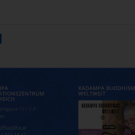
MPA
KADAMPA BUDDHIS
ATIONSZENTRUM
WELTWEIT
REICH
ühlgasse 15 / 2-3
en
fo@buddha.at
 1 911 18 41