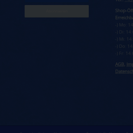
Shop-Öff
Erreichba
-) Mo: 1
-) Di: 1
-) Mi: 1
-) Do: 1
-) Fr: 1
AGB
,
Im
Datensc