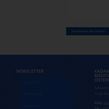
NEWSLETTER
KADA
MEDIT
ÖSTER
Schleifm
1040 Wi
Mail:
in
Tel.:
+43