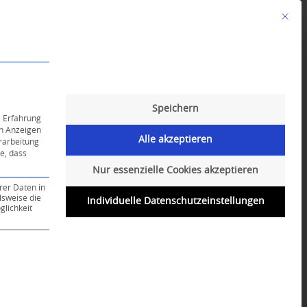
Mit die
Angebote
Kalender
English-Class
Speichern
e Erfahrung
on Anzeigen
Alle akzeptieren
erarbeitung
ie, dass
Nur essenzielle Cookies akzeptieren
rer Daten in
lsweise die
Individuelle Datenschutzeinstellungen
lichkeit
ce-Gruppe ist essenziell und kann nicht abgewählt werd