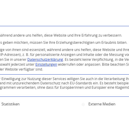
Programm
Über uns
Buddhismus
Kostenlose 
 während andere uns helfen, diese Website und Ihre Erfahrung zu verbessern.
ices geben möchten, müssen Sie Ihre Erziehungsberechtigten um Erlaubnis bitten.
e von ihnen sind essenziell, während andere uns helfen, diese Website und Ihr
P-Adressen), z. B. für personalisierte Anzeigen und Inhalte oder die Messung v
en Sie in unserer
Datenschutzerklärung
.
Es besteht keine Verpflichtung, in die V
uswahl jederzeit unter
Einstellungen
widerrufen oder anpassen.
Bitte beachten S
der Website verfügbar sind.
inwilligung zur Nutzung dieser Services willigen Sie auch in die Verarbeitung Ih
n Land mit unzureichendem Datenschutz nach EU-Standards ein. Es besteht beispie
ammen verarbeiten, ohne dass für Europäerinnen und Europäer eine Klagemög
ine Einwilligung erteilt werden kann. Die erste Servi
Statistiken
Externe Medien