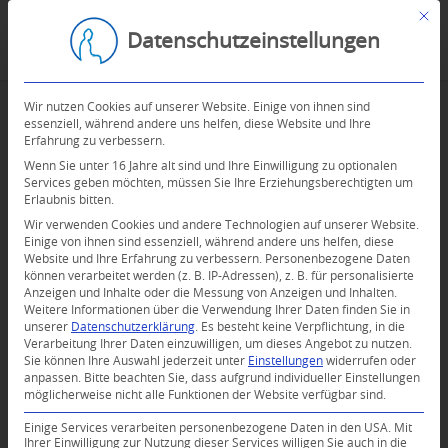
Mit d
Datenschutzeinstellungen
Wir nutzen Cookies auf unserer Website. Einige von ihnen sind
essenziell, während andere uns helfen, diese Website und Ihre
Erfahrung zu verbessern.
Wenn Sie unter 16 Jahre alt sind und Ihre Einwilligung zu optionalen
Services geben möchten, müssen Sie Ihre Erziehungsberechtigten um
Erlaubnis bitten.
Wir verwenden Cookies und andere Technologien auf unserer Website.
Einige von ihnen sind essenziell, während andere uns helfen, diese
Website und Ihre Erfahrung zu verbessern.
Personenbezogene Daten
können verarbeitet werden (z. B. IP-Adressen), z. B. für personalisierte
Anzeigen und Inhalte oder die Messung von Anzeigen und Inhalten.
0
Weitere Informationen über die Verwendung Ihrer Daten finden Sie in
unserer
Datenschutzerklärung
.
Es besteht keine Verpflichtung, in die
Verarbeitung Ihrer Daten einzuwilligen, um dieses Angebot zu nutzen.
KOMMENTARE
Sie können Ihre Auswahl jederzeit unter
Einstellungen
widerrufen oder
anpassen.
Bitte beachten Sie, dass aufgrund individueller Einstellungen
Dein Kommentar
möglicherweise nicht alle Funktionen der Website verfügbar sind.
An Diskussion beteiligen?
Einige Services verarbeiten personenbezogene Daten in den USA. Mit
Hinterlassen Sie uns Ihren Kommentar!
Ihrer Einwilligung zur Nutzung dieser Services willigen Sie auch in die