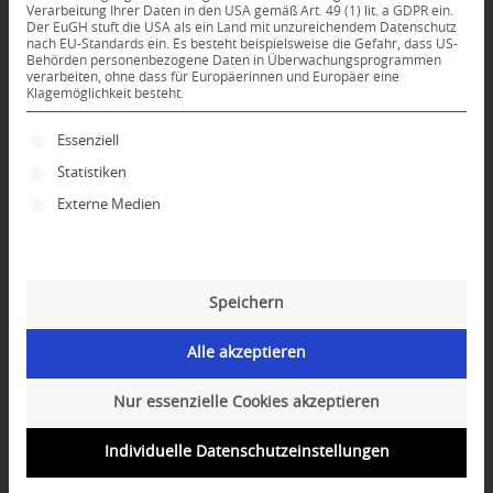
Verarbeitung Ihrer Daten in den USA gemäß Art. 49 (1) lit. a GDPR ein.
Der EuGH stuft die USA als ein Land mit unzureichendem Datenschutz
*
nach EU-Standards ein. Es besteht beispielsweise die Gefahr, dass US-
Name
Behörden personenbezogene Daten in Überwachungsprogrammen
verarbeiten, ohne dass für Europäerinnen und Europäer eine
Klagemöglichkeit besteht.
*
E-Mail-Adresse
Es folgt eine Liste der Service-Gruppen, für die ei
Essenziell
Statistiken
Website
Externe Medien
Speichern
Alle akzeptieren
Nur essenzielle Cookies akzeptieren
Individuelle Datenschutzeinstellungen