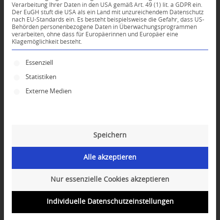
Verarbeitung Ihrer Daten in den USA gemäß Art. 49 (1) lit. a GDPR ein.
Der EuGH stuft die USA als ein Land mit unzureichendem Datenschutz
nach EU-Standards ein. Es besteht beispielsweise die Gefahr, dass US-
Behörden personenbezogene Daten in Überwachungsprogrammen
verarbeiten, ohne dass für Europäerinnen und Europäer eine
Für die Anmeldung zu unseren Kursen und
Klagemöglichkeit besteht.
Veranstaltungen verwenden wir ab jetzt ein
Es folgt eine Liste der Service-Gruppen, für die ei
Essenziell
neues Buchungssystem (FitogramPro).
Statistiken
Warum?
Externe Medien
Seit 2020 sind die administrativen
Anforderungen bei uns enorm gestiegen, nicht
zuletzt auch aufgrund der Corona-Situation.
Speichern
Warum muss ich mich registrieren?
Alle akzeptieren
Als Veranstalter müssen wir von jedem
Teilnehmer vor Ort die Kontaktdaten erfassen,
Nur essenzielle Cookies akzeptieren
um eine eventuelle Rückverfolgung zu
ermöglichen. Bisher haben wir diese Aufgabe
Individuelle Datenschutzeinstellungen
mit Google-Formularen erfüllt. Hierzu musste
jeder Teilnehmer bei jeder Anmeldung für