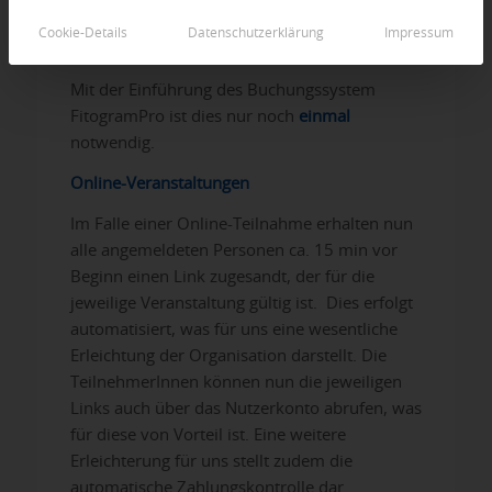
eine Veranstaltung seine Kontaktdaten
Cookie-Details
Datenschutzerklärung
Impressum
eingeben.
Mit der Einführung des Buchungssystem
FitogramPro ist dies nur noch
einmal
notwendig.
Online-Veranstaltungen
Im Falle einer Online-Teilnahme erhalten nun
alle angemeldeten Personen ca. 15 min vor
Beginn einen Link zugesandt, der für die
jeweilige Veranstaltung gültig ist. Dies erfolgt
automatisiert, was für uns eine wesentliche
Erleichtung der Organisation darstellt. Die
TeilnehmerInnen können nun die jeweiligen
Links auch über das Nutzerkonto abrufen, was
für diese von Vorteil ist. Eine weitere
Erleichterung für uns stellt zudem die
automatische Zahlungskontrolle dar.