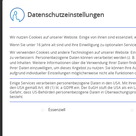
Datenschutzeinstellungen
Wir nutzen Cookies auf unserer Website. Einige von ihnen sind essenziell,
Wenn Sie unter 16 Jahre alt sind und Ihre Einwilligung zu optionalen Serv
Wir verwenden Cookies und andere Technologien auf unserer Website. Einig
zu verbessern.
Personenbezogene Daten können verarbeitet werden (z. B. I
und Inhalten.
Weitere Informationen über die Verwendung Ihrer Daten find
Ihrer Daten einzuwilligen, um dieses Angebot zu nutzen.
Sie können Ihre A
aufgrund individueller Einstellungen möglicherweise nicht alle Funktionen 
Einige Services verarbeiten personenbezogene Daten in den USA. Mit Ihrer E
den USA gemäß Art. 49 (1) lit. a GDPR ein. Der EuGH stuft die USA als ei
Gefahr, dass US-Behörden personenbezogene Daten in Überwachungsprogr
besteht.
Es folgt eine Liste der Service-Gruppen, für die e
Essenziell