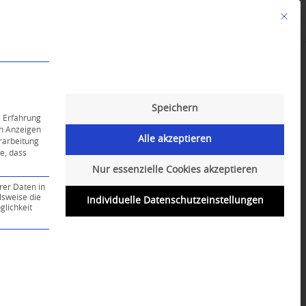
Mit die
Angebote
Kalender
English-Class
Speichern
e Erfahrung
on Anzeigen
Alle akzeptieren
erarbeitung
ie, dass
Nur essenzielle Cookies akzeptieren
rer Daten in
lsweise die
Individuelle Datenschutzeinstellungen
lichkeit
ce-Gruppe ist essenziell und kann nicht abgewählt werd