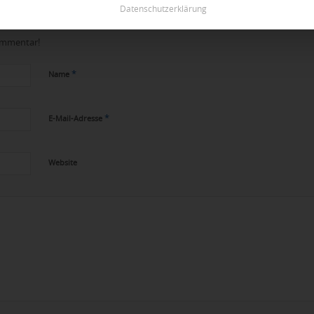
Datenschutzerklärung
Kommentar!
*
Name
*
E-Mail-Adresse
Website