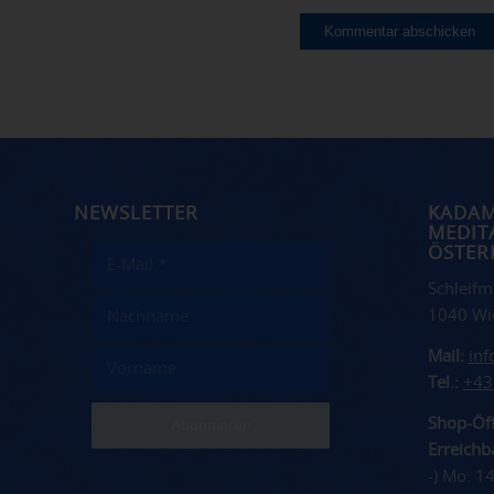
NEWSLETTER
KADA
MEDIT
ÖSTER
Schleifm
1040 Wi
Mail:
in
Tel.:
+43
Shop-Öff
Erreichba
-) Mo: 1