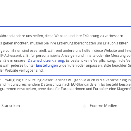
Programm
Über uns
Buddhismus
Kostenlose 
 während andere uns helfen, diese Website und Ihre Erfahrung zu verbessern.
ices geben möchten, müssen Sie Ihre Erziehungsberechtigten um Erlaubnis bitten.
e von ihnen sind essenziell, während andere uns helfen, diese Website und Ihr
P-Adressen), z. B. für personalisierte Anzeigen und Inhalte oder die Messung v
en Sie in unserer
Datenschutzerklärung
.
Es besteht keine Verpflichtung, in die V
uswahl jederzeit unter
Einstellungen
widerrufen oder anpassen.
Bitte beachten S
der Website verfügbar sind.
inwilligung zur Nutzung dieser Services willigen Sie auch in die Verarbeitung Ih
n Land mit unzureichendem Datenschutz nach EU-Standards ein. Es besteht beispie
ammen verarbeiten, ohne dass für Europäerinnen und Europäer eine Klagemög
ine Einwilligung erteilt werden kann. Die erste Servi
Statistiken
Externe Medien
0
KOMMENTARE