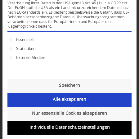
Verarbeitung Ihrer Daten in den USA gemäß Art. 49 (1) lit. a GDPR ein.
Der EuGH stuft die USA als ein Land mit unzureichendem Datenschutz
0
nach EU-Standards ein. Es besteht beispielsweise die Gefahr, dass US-
Behörden personenbezogene Daten in Überwachungsprogrammen
verarbeiten, ohne dass für Europäerinnen und Europäer eine
Klagemöglichkeit besteht.
KOMMENTARE
Dein Kommentar
Es folgt eine Liste der Service-Gruppen, für die ei
Essenziell
Statistiken
An Diskussion beteiligen?
Hinterlassen Sie uns Ihren Kommentar!
Externe Medien
*
Name
Speichern
*
E-Mail-Adresse
Alle akzeptieren
Website
Nur essenzielle Cookies akzeptieren
Individuelle Datenschutzeinstellungen