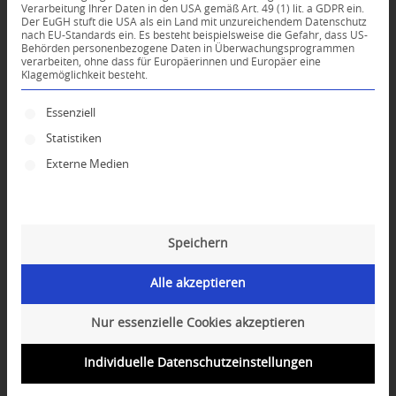
Verarbeitung Ihrer Daten in den USA gemäß Art. 49 (1) lit. a GDPR ein.
Der EuGH stuft die USA als ein Land mit unzureichendem Datenschutz
0
nach EU-Standards ein. Es besteht beispielsweise die Gefahr, dass US-
Behörden personenbezogene Daten in Überwachungsprogrammen
verarbeiten, ohne dass für Europäerinnen und Europäer eine
Klagemöglichkeit besteht.
KOMMENTARE
Dein Kommentar
Es folgt eine Liste der Service-Gruppen, für die ei
Essenziell
Statistiken
An Diskussion beteiligen?
Hinterlassen Sie uns Ihren Kommentar!
Externe Medien
*
Name
Speichern
*
E-Mail-Adresse
Alle akzeptieren
Website
Nur essenzielle Cookies akzeptieren
Individuelle Datenschutzeinstellungen