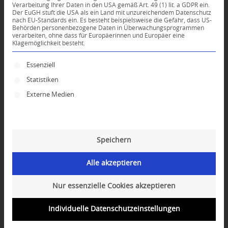
Verarbeitung Ihrer Daten in den USA gemäß Art. 49 (1) lit. a GDPR ein.
Der EuGH stuft die USA als ein Land mit unzureichendem Datenschutz
0
nach EU-Standards ein. Es besteht beispielsweise die Gefahr, dass US-
Behörden personenbezogene Daten in Überwachungsprogrammen
verarbeiten, ohne dass für Europäerinnen und Europäer eine
Klagemöglichkeit besteht.
KOMMENTARE
Dein Kommentar
Es folgt eine Liste der Service-Gruppen, für die ei
Essenziell
Statistiken
An Diskussion beteiligen?
Hinterlassen Sie uns Ihren Kommentar!
Externe Medien
*
Name
Speichern
*
E-Mail-Adresse
Alle akzeptieren
Website
Nur essenzielle Cookies akzeptieren
Individuelle Datenschutzeinstellungen