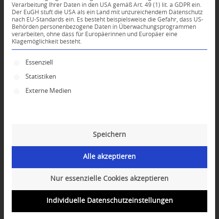
Verarbeitung Ihrer Daten in den USA gemäß Art. 49 (1) lit. a GDPR ein.
Der EuGH stuft die USA als ein Land mit unzureichendem Datenschutz
0
nach EU-Standards ein. Es besteht beispielsweise die Gefahr, dass US-
Behörden personenbezogene Daten in Überwachungsprogrammen
verarbeiten, ohne dass für Europäerinnen und Europäer eine
Klagemöglichkeit besteht.
KOMMENTARE
Dein Kommentar
Es folgt eine Liste der Service-Gruppen, für die ei
Essenziell
Statistiken
An Diskussion beteiligen?
Hinterlassen Sie uns Ihren Kommentar!
Externe Medien
*
Name
Speichern
*
E-Mail-Adresse
Alle akzeptieren
Website
Nur essenzielle Cookies akzeptieren
Individuelle Datenschutzeinstellungen