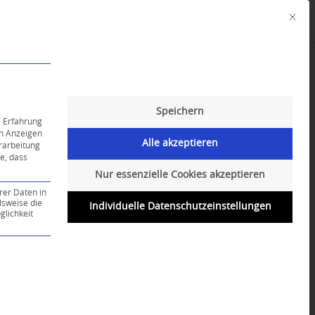
Mit die
Angebote
Kalender
English-Class
Speichern
e Erfahrung
on Anzeigen
Alle akzeptieren
erarbeitung
ie, dass
Nur essenzielle Cookies akzeptieren
rer Daten in
lsweise die
Individuelle Datenschutzeinstellungen
lichkeit
ce-Gruppe ist essenziell und kann nicht abgewählt werd