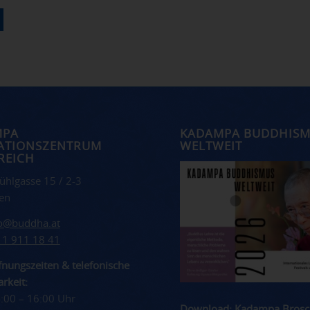
MPA
KADAMPA BUDDHIS
ATIONSZENTRUM
WELTWEIT
REICH
ühlgasse 15 / 2-3
en
fo@buddha.at
 1 911 18 41
nungszeiten & telefonische
rkeit:
4:00 – 16:00 Uhr
Download: Kadampa Brosc