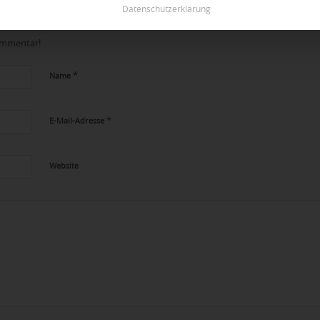
Datenschutzerklärung
Kommentar!
*
Name
*
E-Mail-Adresse
Website