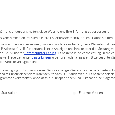
Programm
Über uns
Buddhismus
Kostenlose 
 während andere uns helfen, diese Website und Ihre Erfahrung zu verbessern.
ices geben möchten, müssen Sie Ihre Erziehungsberechtigten um Erlaubnis bitten.
e von ihnen sind essenziell, während andere uns helfen, diese Website und Ihr
P-Adressen), z. B. für personalisierte Anzeigen und Inhalte oder die Messung v
en Sie in unserer
Datenschutzerklärung
.
Es besteht keine Verpflichtung, in die V
uswahl jederzeit unter
Einstellungen
widerrufen oder anpassen.
Bitte beachten S
der Website verfügbar sind.
inwilligung zur Nutzung dieser Services willigen Sie auch in die Verarbeitung Ih
n Land mit unzureichendem Datenschutz nach EU-Standards ein. Es besteht beispie
ammen verarbeiten, ohne dass für Europäerinnen und Europäer eine Klagemög
ine Einwilligung erteilt werden kann. Die erste Servi
Statistiken
Externe Medien
0
KOMMENTARE