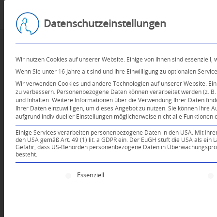
Datenschutzeinstellungen
Wir nutzen Cookies auf unserer Website. Einige von ihnen sind essenziell,
Wenn Sie unter 16 Jahre alt sind und Ihre Einwilligung zu optionalen Serv
Wir verwenden Cookies und andere Technologien auf unserer Website. Einig
zu verbessern.
Personenbezogene Daten können verarbeitet werden (z. B. I
und Inhalten.
Weitere Informationen über die Verwendung Ihrer Daten find
Ihrer Daten einzuwilligen, um dieses Angebot zu nutzen.
Sie können Ihre A
aufgrund individueller Einstellungen möglicherweise nicht alle Funktionen 
Einige Services verarbeiten personenbezogene Daten in den USA. Mit Ihrer E
den USA gemäß Art. 49 (1) lit. a GDPR ein. Der EuGH stuft die USA als ei
Gefahr, dass US-Behörden personenbezogene Daten in Überwachungsprogr
besteht.
Es folgt eine Liste der Service-Gruppen, für die e
Essenziell