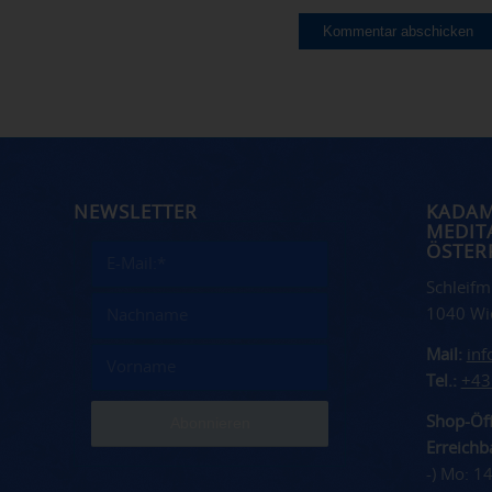
NEWSLETTER
KADA
MEDIT
ÖSTER
Schleifm
1040 Wi
Mail:
in
Tel.:
+43
Shop-Öff
Erreichba
-) Mo: 1