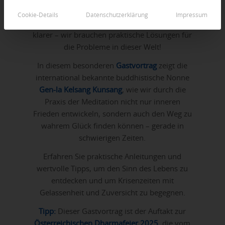
schwer, in der aktuellen Situation
Cookie-Details
Datenschutzerklärung
Impressum
zuversichtlich zu bleiben. Es wird immer
klarer – wir brauchen praktische Lösungen für
die Probleme in dieser Welt!
In diesem besonderen
Gastvortrag
zeigt die
international bekannte buddhistische Nonne
Gen-la Kelsang Kunsang
, wie wir durch die
Praxis der Meditation nicht nur inneren
Frieden entwickeln, sondern auch den Weg zu
wahrem Glück finden können – gerade in
schwierigen Zeiten.
Erfahren Sie praktische Anleitungen und
wertvolle Tipps, um den Sinn des Lebens zu
entdecken und um Krisenzeiten mit
Gelassenheit und Zuversicht zu begegnen.
Tipp:
Dieser Gastvortrag ist der Auftakt zur
Österreichischen Dharmafeier 2025
, die vom