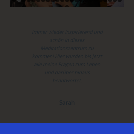
Immer wieder inspirierend und
Ein Ort der Ruhe, Zuflucht und
Weisheit. Sehr empfehlenswert
schön in dieses
für alle, die nach Sinn und
Meditationszentrum zu
kommen! Hier wurden bis jetzt
tieferem Verständnis von sich
alle meine Fragen zum Leben
selbst und der Welt suchen.
Aber auch für alle, die
und darüber hinaus
Meditation zum Entspannen
beantwortet.
und eine angenehme Zeit mit
netten, gleichgesinnten
Sarah
Menschen verbringen wollen.
Elitsa