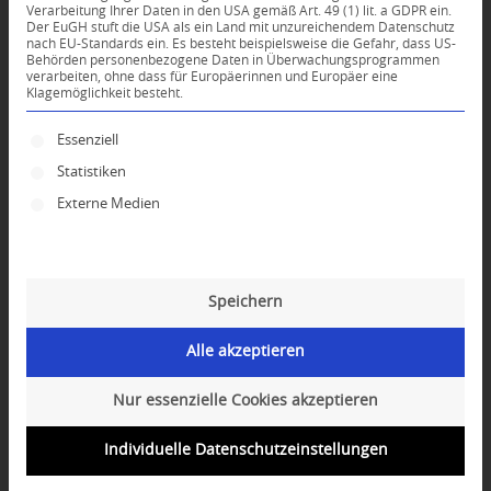
Verarbeitung Ihrer Daten in den USA gemäß Art. 49 (1) lit. a GDPR ein.
Der EuGH stuft die USA als ein Land mit unzureichendem Datenschutz
nach EU-Standards ein. Es besteht beispielsweise die Gefahr, dass US-
Behörden personenbezogene Daten in Überwachungsprogrammen
verarbeiten, ohne dass für Europäerinnen und Europäer eine
Klagemöglichkeit besteht.
Es folgt eine Liste der Service-Gruppen, für die ei
Essenziell
English-Version >>
Statistiken
Externe Medien
GLÜCKLICHSEIN IN
KRISENZEITEN
Gastvortrag mit der international
Speichern
bekannten buddhistischen Nonne
Gen-la Kelsang Kunsang
Alle akzeptieren
Donnerstag, 24. April 2025, 19:00 –
20:30 (vor Ort & Online)
Nur essenzielle Cookies akzeptieren
Viele Menschen schauen mit Sorge auf die
Individuelle Datenschutzeinstellungen
momentane Situation der Welt. Stress, Ängste,
Konflikte nehmen überall zu. Es scheint