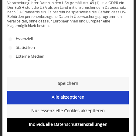
Verarbeitung Ihrer Daten in den USA gemäß Art. 49 (1) lit. a GDPR ein.
Der EuGH stuft die USA als ein Land mit unzureichendem Datenschutz
0
nach EU-Standards ein. Es besteht beispielsweise die Gefahr, dass US-
Behörden personenbezogene Daten in Überwachungsprogrammen
verarbeiten, ohne dass für Europäerinnen und Europäer eine
Klagemöglichkeit besteht.
KOMMENTARE
Dein Kommentar
Es folgt eine Liste der Service-Gruppen, für die ei
Essenziell
Statistiken
An Diskussion beteiligen?
Hinterlassen Sie uns Ihren Kommentar!
Externe Medien
*
Name
Speichern
*
E-Mail-Adresse
Alle akzeptieren
Website
Nur essenzielle Cookies akzeptieren
Individuelle Datenschutzeinstellungen