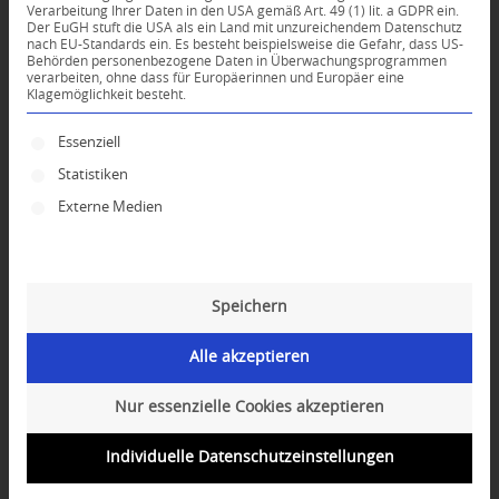
Verarbeitung Ihrer Daten in den USA gemäß Art. 49 (1) lit. a GDPR ein.
*
Der EuGH stuft die USA als ein Land mit unzureichendem Datenschutz
Name
nach EU-Standards ein. Es besteht beispielsweise die Gefahr, dass US-
Behörden personenbezogene Daten in Überwachungsprogrammen
verarbeiten, ohne dass für Europäerinnen und Europäer eine
Klagemöglichkeit besteht.
*
E-Mail-Adresse
Es folgt eine Liste der Service-Gruppen, für die ei
Essenziell
Website
Statistiken
Externe Medien
Speichern
Alle akzeptieren
Nur essenzielle Cookies akzeptieren
Individuelle Datenschutzeinstellungen