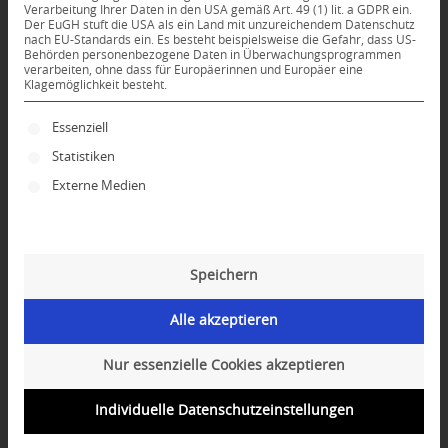
Verarbeitung Ihrer Daten in den USA gemäß Art. 49 (1) lit. a GDPR ein.
Der EuGH stuft die USA als ein Land mit unzureichendem Datenschutz
*
nach EU-Standards ein. Es besteht beispielsweise die Gefahr, dass US-
Name
Behörden personenbezogene Daten in Überwachungsprogrammen
verarbeiten, ohne dass für Europäerinnen und Europäer eine
Klagemöglichkeit besteht.
*
E-Mail-Adresse
Es folgt eine Liste der Service-Gruppen, für die ei
Essenziell
Statistiken
Website
Externe Medien
Speichern
Alle akzeptieren
Nur essenzielle Cookies akzeptieren
Individuelle Datenschutzeinstellungen