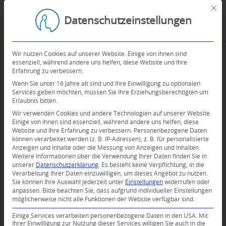
Mit d
Datenschutzeinstellungen
Wir nutzen Cookies auf unserer Website. Einige von ihnen sind
essenziell, während andere uns helfen, diese Website und Ihre
Erfahrung zu verbessern.
Wenn Sie unter 16 Jahre alt sind und Ihre Einwilligung zu optionalen
Services geben möchten, müssen Sie Ihre Erziehungsberechtigten um
Erlaubnis bitten.
Wir verwenden Cookies und andere Technologien auf unserer Website.
Einige von ihnen sind essenziell, während andere uns helfen, diese
Website und Ihre Erfahrung zu verbessern.
Personenbezogene Daten
können verarbeitet werden (z. B. IP-Adressen), z. B. für personalisierte
Anzeigen und Inhalte oder die Messung von Anzeigen und Inhalten.
0
Weitere Informationen über die Verwendung Ihrer Daten finden Sie in
unserer
Datenschutzerklärung
.
Es besteht keine Verpflichtung, in die
Verarbeitung Ihrer Daten einzuwilligen, um dieses Angebot zu nutzen.
KOMMENTARE
Sie können Ihre Auswahl jederzeit unter
Einstellungen
widerrufen oder
anpassen.
Bitte beachten Sie, dass aufgrund individueller Einstellungen
Dein Kommentar
möglicherweise nicht alle Funktionen der Website verfügbar sind.
An Diskussion beteiligen?
Einige Services verarbeiten personenbezogene Daten in den USA. Mit
Hinterlassen Sie uns Ihren Kommentar!
Ihrer Einwilligung zur Nutzung dieser Services willigen Sie auch in die