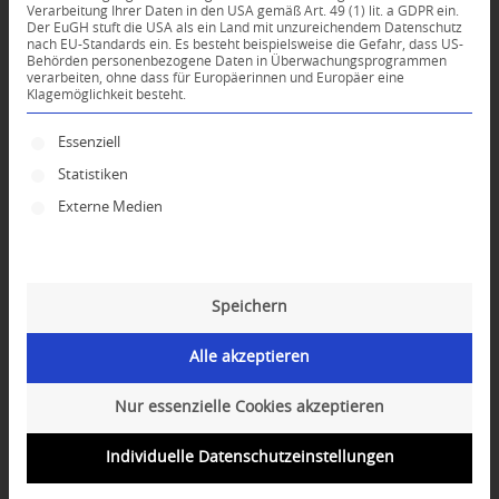
Verarbeitung Ihrer Daten in den USA gemäß Art. 49 (1) lit. a GDPR ein.
Der EuGH stuft die USA als ein Land mit unzureichendem Datenschutz
*
nach EU-Standards ein. Es besteht beispielsweise die Gefahr, dass US-
Name
Behörden personenbezogene Daten in Überwachungsprogrammen
verarbeiten, ohne dass für Europäerinnen und Europäer eine
Klagemöglichkeit besteht.
*
E-Mail-Adresse
Es folgt eine Liste der Service-Gruppen, für die ei
Essenziell
Statistiken
Website
Externe Medien
Speichern
Alle akzeptieren
Nur essenzielle Cookies akzeptieren
Individuelle Datenschutzeinstellungen