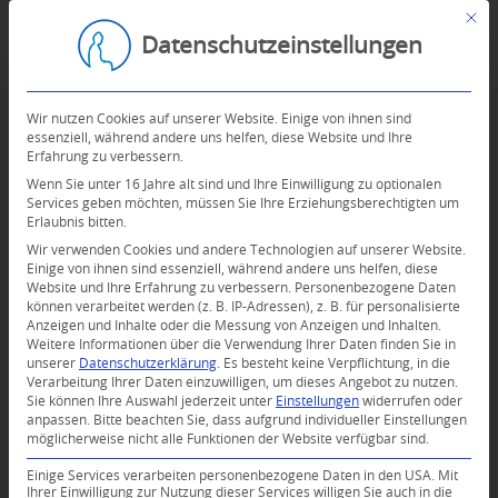
Mit d
Datenschutzeinstellungen
Wir nutzen Cookies auf unserer Website. Einige von ihnen sind
essenziell, während andere uns helfen, diese Website und Ihre
Erfahrung zu verbessern.
Wenn Sie unter 16 Jahre alt sind und Ihre Einwilligung zu optionalen
Services geben möchten, müssen Sie Ihre Erziehungsberechtigten um
Erlaubnis bitten.
Wir verwenden Cookies und andere Technologien auf unserer Website.
Einige von ihnen sind essenziell, während andere uns helfen, diese
Website und Ihre Erfahrung zu verbessern.
Personenbezogene Daten
können verarbeitet werden (z. B. IP-Adressen), z. B. für personalisierte
Anzeigen und Inhalte oder die Messung von Anzeigen und Inhalten.
0
Weitere Informationen über die Verwendung Ihrer Daten finden Sie in
unserer
Datenschutzerklärung
.
Es besteht keine Verpflichtung, in die
Verarbeitung Ihrer Daten einzuwilligen, um dieses Angebot zu nutzen.
KOMMENTARE
Sie können Ihre Auswahl jederzeit unter
Einstellungen
widerrufen oder
anpassen.
Bitte beachten Sie, dass aufgrund individueller Einstellungen
Dein Kommentar
möglicherweise nicht alle Funktionen der Website verfügbar sind.
An Diskussion beteiligen?
Einige Services verarbeiten personenbezogene Daten in den USA. Mit
Hinterlassen Sie uns Ihren Kommentar!
Ihrer Einwilligung zur Nutzung dieser Services willigen Sie auch in die