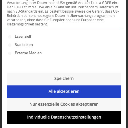
Verarbeitung Ihrer Daten in den USA gemäß Art. 49 (1) lit. a GDPR ein.
Der EuGH stuft die USA als ein Land mit unzureichendem Datenschutz
0
nach EU-Standards ein. Es besteht beispielsweise die Gefahr, dass US-
Behörden personenbezogene Daten in Überwachungsprogrammen
verarbeiten, ohne dass für Europäerinnen und Europäer eine
Klagemöglichkeit besteht.
KOMMENTARE
Dein Kommentar
Es folgt eine Liste der Service-Gruppen, für die ei
Essenziell
Statistiken
An Diskussion beteiligen?
Hinterlassen Sie uns Ihren Kommentar!
Externe Medien
*
Name
Speichern
*
E-Mail-Adresse
Alle akzeptieren
Website
Nur essenzielle Cookies akzeptieren
Individuelle Datenschutzeinstellungen