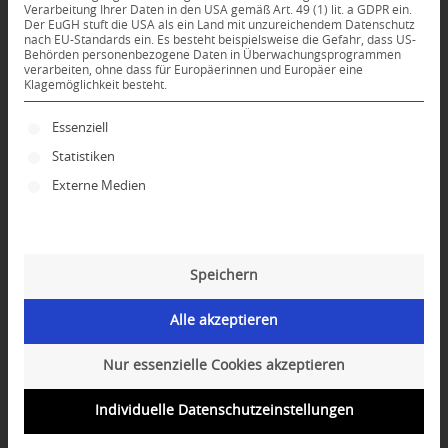
Verarbeitung Ihrer Daten in den USA gemäß Art. 49 (1) lit. a GDPR ein.
Der EuGH stuft die USA als ein Land mit unzureichendem Datenschutz
*
nach EU-Standards ein. Es besteht beispielsweise die Gefahr, dass US-
Name
Behörden personenbezogene Daten in Überwachungsprogrammen
verarbeiten, ohne dass für Europäerinnen und Europäer eine
Klagemöglichkeit besteht.
*
E-Mail-Adresse
Es folgt eine Liste der Service-Gruppen, für die ei
Essenziell
Statistiken
Website
Externe Medien
Speichern
Alle akzeptieren
Nur essenzielle Cookies akzeptieren
Individuelle Datenschutzeinstellungen