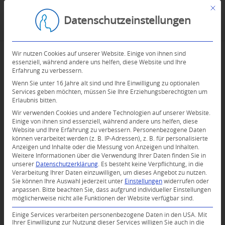
Mit d
Datenschutzeinstellungen
Wir nutzen Cookies auf unserer Website. Einige von ihnen sind
essenziell, während andere uns helfen, diese Website und Ihre
Erfahrung zu verbessern.
Wenn Sie unter 16 Jahre alt sind und Ihre Einwilligung zu optionalen
Services geben möchten, müssen Sie Ihre Erziehungsberechtigten um
Erlaubnis bitten.
Wir verwenden Cookies und andere Technologien auf unserer Website.
Einige von ihnen sind essenziell, während andere uns helfen, diese
Website und Ihre Erfahrung zu verbessern.
Personenbezogene Daten
können verarbeitet werden (z. B. IP-Adressen), z. B. für personalisierte
Anzeigen und Inhalte oder die Messung von Anzeigen und Inhalten.
0
Weitere Informationen über die Verwendung Ihrer Daten finden Sie in
unserer
Datenschutzerklärung
.
Es besteht keine Verpflichtung, in die
Verarbeitung Ihrer Daten einzuwilligen, um dieses Angebot zu nutzen.
KOMMENTARE
Sie können Ihre Auswahl jederzeit unter
Einstellungen
widerrufen oder
anpassen.
Bitte beachten Sie, dass aufgrund individueller Einstellungen
Dein Kommentar
möglicherweise nicht alle Funktionen der Website verfügbar sind.
An Diskussion beteiligen?
Einige Services verarbeiten personenbezogene Daten in den USA. Mit
Hinterlassen Sie uns Ihren Kommentar!
Ihrer Einwilligung zur Nutzung dieser Services willigen Sie auch in die