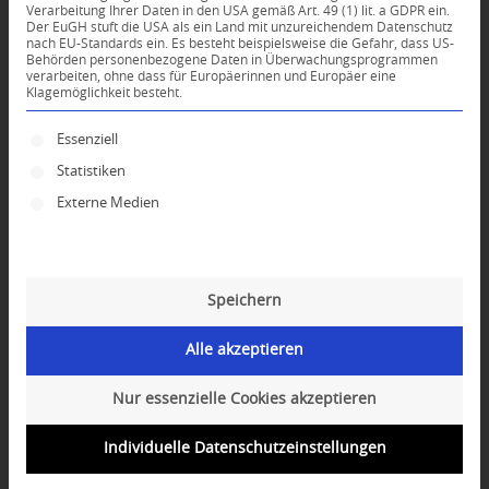
Verarbeitung Ihrer Daten in den USA gemäß Art. 49 (1) lit. a GDPR ein.
KOMMENTARE
Der EuGH stuft die USA als ein Land mit unzureichendem Datenschutz
nach EU-Standards ein. Es besteht beispielsweise die Gefahr, dass US-
Dein Kommentar
Behörden personenbezogene Daten in Überwachungsprogrammen
verarbeiten, ohne dass für Europäerinnen und Europäer eine
Klagemöglichkeit besteht.
An Diskussion beteiligen?
Hinterlassen Sie uns Ihren Kommentar!
Es folgt eine Liste der Service-Gruppen, für die ei
Essenziell
*
Name
Statistiken
Externe Medien
*
E-Mail-Adresse
Speichern
Website
Alle akzeptieren
Nur essenzielle Cookies akzeptieren
Individuelle Datenschutzeinstellungen