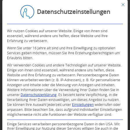
Mit d
Datenschutzeinstellungen
Wir nutzen Cookies auf unserer Website. Einige von ihnen sind
essenziell, während andere uns helfen, diese Website und Ihre
Erfahrung zu verbessern.
Wenn Sie unter 16 Jahre alt sind und Ihre Einwilligung zu optionalen
Services geben möchten, müssen Sie Ihre Erziehungsberechtigten um
Erlaubnis bitten.
Wir verwenden Cookies und andere Technologien auf unserer Website.
Einige von ihnen sind essenziell, während andere uns helfen, diese
Website und Ihre Erfahrung zu verbessern.
Personenbezogene Daten
können verarbeitet werden (z. B. IP-Adressen), z. B. für personalisierte
Anzeigen und Inhalte oder die Messung von Anzeigen und Inhalten.
0
Weitere Informationen über die Verwendung Ihrer Daten finden Sie in
unserer
Datenschutzerklärung
.
Es besteht keine Verpflichtung, in die
Verarbeitung Ihrer Daten einzuwilligen, um dieses Angebot zu nutzen.
KOMMENTARE
Sie können Ihre Auswahl jederzeit unter
Einstellungen
widerrufen oder
anpassen.
Bitte beachten Sie, dass aufgrund individueller Einstellungen
Dein Kommentar
möglicherweise nicht alle Funktionen der Website verfügbar sind.
An Diskussion beteiligen?
Einige Services verarbeiten personenbezogene Daten in den USA. Mit
Hinterlassen Sie uns Ihren Kommentar!
Ihrer Einwilligung zur Nutzung dieser Services willigen Sie auch in die