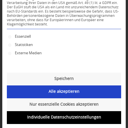
Verarbeitung Ihrer Daten in den USA gemäß Art. 49 (1) lit. a GDPR ein.
Der EuGH stuft die USA als ein Land mit unzureichendem Datenschutz
*
nach EU-Standards ein. Es besteht beispielsweise die Gefahr, dass US-
Name
Behörden personenbezogene Daten in Überwachungsprogrammen
verarbeiten, ohne dass für Europäerinnen und Europäer eine
Klagemöglichkeit besteht.
*
E-Mail-Adresse
Es folgt eine Liste der Service-Gruppen, für die ei
Essenziell
Statistiken
Website
Externe Medien
Speichern
Alle akzeptieren
Nur essenzielle Cookies akzeptieren
Individuelle Datenschutzeinstellungen