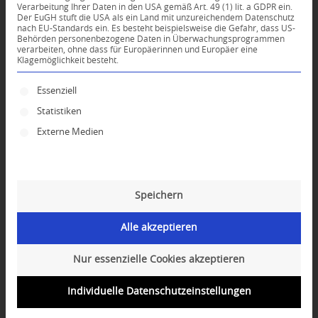
Verarbeitung Ihrer Daten in den USA gemäß Art. 49 (1) lit. a GDPR ein.
Der EuGH stuft die USA als ein Land mit unzureichendem Datenschutz
0
nach EU-Standards ein. Es besteht beispielsweise die Gefahr, dass US-
Behörden personenbezogene Daten in Überwachungsprogrammen
verarbeiten, ohne dass für Europäerinnen und Europäer eine
Klagemöglichkeit besteht.
KOMMENTARE
Dein Kommentar
Es folgt eine Liste der Service-Gruppen, für die ei
Essenziell
Statistiken
An Diskussion beteiligen?
Hinterlassen Sie uns Ihren Kommentar!
Externe Medien
*
Name
Speichern
*
E-Mail-Adresse
Alle akzeptieren
Website
Nur essenzielle Cookies akzeptieren
Individuelle Datenschutzeinstellungen