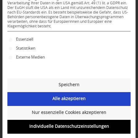
Verarbeitung Ihrer Daten in den USA gemäß Art. 49 (1) lit. a GDPR ein.
KOMMENTARE
Der EuGH stuft die USA als ein Land mit unzureichendem Datenschutz
nach EU-Standards ein. Es besteht beispielsweise die Gefahr, dass US-
Dein Kommentar
Behörden personenbezogene Daten in Überwachungsprogrammen
verarbeiten, ohne dass für Europäerinnen und Europäer eine
An Diskussion beteiligen?
Klagemöglichkeit besteht.
Hinterlassen Sie uns Ihren Kommentar!
Es folgt eine Liste der Service-Gruppen, für die ei
Essenziell
*
Name
Statistiken
Externe Medien
*
E-Mail-Adresse
Speichern
Website
Alle akzeptieren
Nur essenzielle Cookies akzeptieren
Individuelle Datenschutzeinstellungen