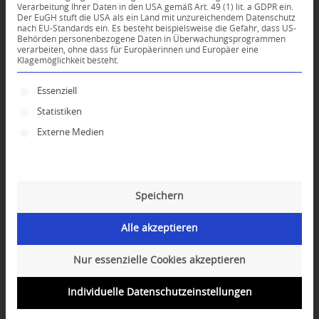
Verarbeitung Ihrer Daten in den USA gemäß Art. 49 (1) lit. a GDPR ein.
KOMMENTARE
Der EuGH stuft die USA als ein Land mit unzureichendem Datenschutz
nach EU-Standards ein. Es besteht beispielsweise die Gefahr, dass US-
Dein Kommentar
Behörden personenbezogene Daten in Überwachungsprogrammen
verarbeiten, ohne dass für Europäerinnen und Europäer eine
Klagemöglichkeit besteht.
An Diskussion beteiligen?
Hinterlassen Sie uns Ihren Kommentar!
Es folgt eine Liste der Service-Gruppen, für die ei
Essenziell
*
Name
Statistiken
Externe Medien
*
E-Mail-Adresse
Speichern
Website
Alle akzeptieren
Nur essenzielle Cookies akzeptieren
Individuelle Datenschutzeinstellungen