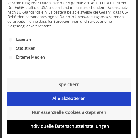
Verarbeitung Ihrer Daten in den USA gemäß Art. 49 (1) lit. a GDPR ein.
Der EuGH stuft die USA als ein Land mit unzureichendem Datenschutz
0
nach EU-Standards ein. Es besteht beispielsweise die Gefahr, dass US-
Behörden personenbezogene Daten in Überwachungsprogrammen
verarbeiten, ohne dass für Europäerinnen und Europäer eine
Klagemöglichkeit besteht.
KOMMENTARE
Dein Kommentar
Es folgt eine Liste der Service-Gruppen, für die ei
Essenziell
Statistiken
An Diskussion beteiligen?
Hinterlassen Sie uns Ihren Kommentar!
Externe Medien
*
Name
Speichern
*
E-Mail-Adresse
Alle akzeptieren
Website
Nur essenzielle Cookies akzeptieren
Individuelle Datenschutzeinstellungen