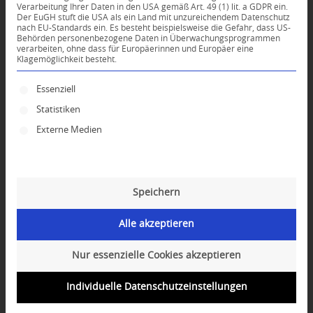
Verarbeitung Ihrer Daten in den USA gemäß Art. 49 (1) lit. a GDPR ein.
Der EuGH stuft die USA als ein Land mit unzureichendem Datenschutz
0
nach EU-Standards ein. Es besteht beispielsweise die Gefahr, dass US-
Behörden personenbezogene Daten in Überwachungsprogrammen
verarbeiten, ohne dass für Europäerinnen und Europäer eine
Klagemöglichkeit besteht.
KOMMENTARE
Dein Kommentar
Es folgt eine Liste der Service-Gruppen, für die ei
Essenziell
Statistiken
An Diskussion beteiligen?
Hinterlassen Sie uns Ihren Kommentar!
Externe Medien
*
Name
Speichern
*
E-Mail-Adresse
Alle akzeptieren
Website
Nur essenzielle Cookies akzeptieren
Individuelle Datenschutzeinstellungen