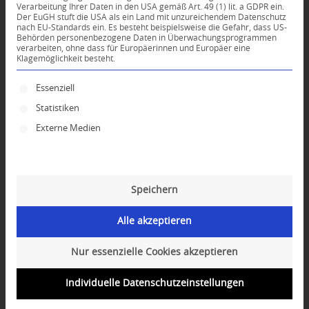
Verarbeitung Ihrer Daten in den USA gemäß Art. 49 (1) lit. a GDPR ein.
KOMMENTARE
Der EuGH stuft die USA als ein Land mit unzureichendem Datenschutz
nach EU-Standards ein. Es besteht beispielsweise die Gefahr, dass US-
Dein Kommentar
Behörden personenbezogene Daten in Überwachungsprogrammen
verarbeiten, ohne dass für Europäerinnen und Europäer eine
Klagemöglichkeit besteht.
An Diskussion beteiligen?
Hinterlassen Sie uns Ihren Kommentar!
Es folgt eine Liste der Service-Gruppen, für die ei
Essenziell
*
Name
Statistiken
Externe Medien
*
E-Mail-Adresse
Speichern
Website
Alle akzeptieren
Nur essenzielle Cookies akzeptieren
Individuelle Datenschutzeinstellungen