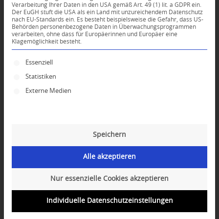
Verarbeitung Ihrer Daten in den USA gemäß Art. 49 (1) lit. a GDPR ein.
Der EuGH stuft die USA als ein Land mit unzureichendem Datenschutz
0
nach EU-Standards ein. Es besteht beispielsweise die Gefahr, dass US-
Behörden personenbezogene Daten in Überwachungsprogrammen
verarbeiten, ohne dass für Europäerinnen und Europäer eine
Klagemöglichkeit besteht.
KOMMENTARE
Dein Kommentar
Es folgt eine Liste der Service-Gruppen, für die ei
Essenziell
Statistiken
An Diskussion beteiligen?
Hinterlassen Sie uns Ihren Kommentar!
Externe Medien
*
Name
Speichern
*
E-Mail-Adresse
Alle akzeptieren
Website
Nur essenzielle Cookies akzeptieren
Individuelle Datenschutzeinstellungen