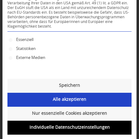
KOMMENTARE
Verarbeitung Ihrer Daten in den USA gemäß Art. 49 (1) lit. a GDPR ein.
Der EuGH stuft die USA als ein Land mit unzureichendem Datenschutz
nach EU-Standards ein. Es besteht beispielsweise die Gefahr, dass US-
Dein Kommentar
Behörden personenbezogene Daten in Überwachungsprogrammen
verarbeiten, ohne dass für Europäerinnen und Europäer eine
An Diskussion beteiligen?
Klagemöglichkeit besteht.
Hinterlassen Sie uns Ihren Kommentar!
Es folgt eine Liste der Service-Gruppen, für die ei
Essenziell
*
Name
Statistiken
Externe Medien
*
E-Mail-Adresse
Website
Speichern
Alle akzeptieren
Nur essenzielle Cookies akzeptieren
Individuelle Datenschutzeinstellungen