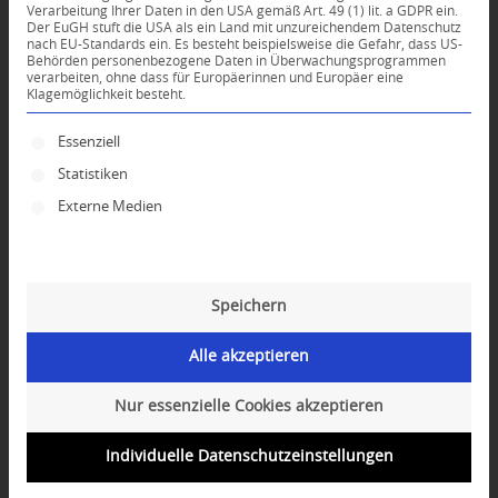
Verarbeitung Ihrer Daten in den USA gemäß Art. 49 (1) lit. a GDPR ein.
KOMMENTARE
Der EuGH stuft die USA als ein Land mit unzureichendem Datenschutz
nach EU-Standards ein. Es besteht beispielsweise die Gefahr, dass US-
Behörden personenbezogene Daten in Überwachungsprogrammen
Dein Kommentar
verarbeiten, ohne dass für Europäerinnen und Europäer eine
Klagemöglichkeit besteht.
An Diskussion beteiligen?
Hinterlassen Sie uns Ihren Kommentar!
Es folgt eine Liste der Service-Gruppen, für die ei
Essenziell
Statistiken
*
Name
Externe Medien
*
E-Mail-Adresse
Speichern
Website
Alle akzeptieren
Nur essenzielle Cookies akzeptieren
Individuelle Datenschutzeinstellungen