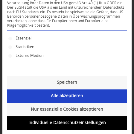
Verarbeitung Ihrer Daten in den USA gemäß Art. 49 (1) lit. a GDPR ein.
Der EuGH stuft die USA als ein Land mit unzureichendem Datenschutz
*
nach EU-Standards ein. Es besteht beispielsweise die Gefahr, dass US-
Name
Behörden personenbezogene Daten in Überwachungsprogrammen
verarbeiten, ohne dass für Europäerinnen und Europäer eine
Klagemöglichkeit besteht.
*
E-Mail-Adresse
Es folgt eine Liste der Service-Gruppen, für die ei
Essenziell
Statistiken
Website
Externe Medien
Speichern
Alle akzeptieren
Nur essenzielle Cookies akzeptieren
Individuelle Datenschutzeinstellungen