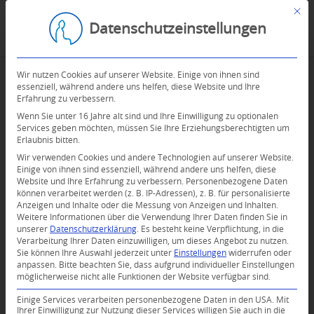
Mit d
Datenschutzeinstellungen
Wir nutzen Cookies auf unserer Website. Einige von ihnen sind
essenziell, während andere uns helfen, diese Website und Ihre
Erfahrung zu verbessern.
Wenn Sie unter 16 Jahre alt sind und Ihre Einwilligung zu optionalen
Services geben möchten, müssen Sie Ihre Erziehungsberechtigten um
Erlaubnis bitten.
Wir verwenden Cookies und andere Technologien auf unserer Website.
Einige von ihnen sind essenziell, während andere uns helfen, diese
Website und Ihre Erfahrung zu verbessern.
Personenbezogene Daten
können verarbeitet werden (z. B. IP-Adressen), z. B. für personalisierte
Anzeigen und Inhalte oder die Messung von Anzeigen und Inhalten.
0
Weitere Informationen über die Verwendung Ihrer Daten finden Sie in
unserer
Datenschutzerklärung
.
Es besteht keine Verpflichtung, in die
Verarbeitung Ihrer Daten einzuwilligen, um dieses Angebot zu nutzen.
KOMMENTARE
Sie können Ihre Auswahl jederzeit unter
Einstellungen
widerrufen oder
anpassen.
Bitte beachten Sie, dass aufgrund individueller Einstellungen
Dein Kommentar
möglicherweise nicht alle Funktionen der Website verfügbar sind.
An Diskussion beteiligen?
Einige Services verarbeiten personenbezogene Daten in den USA. Mit
Hinterlassen Sie uns Ihren Kommentar!
Ihrer Einwilligung zur Nutzung dieser Services willigen Sie auch in die