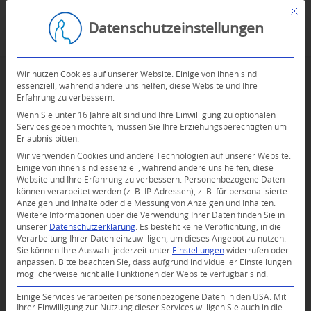
Mit d
Datenschutzeinstellungen
Wir nutzen Cookies auf unserer Website. Einige von ihnen sind
essenziell, während andere uns helfen, diese Website und Ihre
Erfahrung zu verbessern.
Wenn Sie unter 16 Jahre alt sind und Ihre Einwilligung zu optionalen
Services geben möchten, müssen Sie Ihre Erziehungsberechtigten um
Erlaubnis bitten.
Wir verwenden Cookies und andere Technologien auf unserer Website.
Einige von ihnen sind essenziell, während andere uns helfen, diese
Website und Ihre Erfahrung zu verbessern.
Personenbezogene Daten
können verarbeitet werden (z. B. IP-Adressen), z. B. für personalisierte
Anzeigen und Inhalte oder die Messung von Anzeigen und Inhalten.
0
Weitere Informationen über die Verwendung Ihrer Daten finden Sie in
unserer
Datenschutzerklärung
.
Es besteht keine Verpflichtung, in die
Verarbeitung Ihrer Daten einzuwilligen, um dieses Angebot zu nutzen.
KOMMENTARE
Sie können Ihre Auswahl jederzeit unter
Einstellungen
widerrufen oder
anpassen.
Bitte beachten Sie, dass aufgrund individueller Einstellungen
Dein Kommentar
möglicherweise nicht alle Funktionen der Website verfügbar sind.
An Diskussion beteiligen?
Einige Services verarbeiten personenbezogene Daten in den USA. Mit
Hinterlassen Sie uns Ihren Kommentar!
Ihrer Einwilligung zur Nutzung dieser Services willigen Sie auch in die