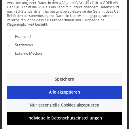
Verarbeitung Ihrer Daten in den USA gemäß Art. 49 (1) lit. a GDPR ein.
Der EuGH stuft die USA als ein Land mit unzureichendem Datenschutz
*
nach EU-Standards ein. Es besteht beispielsweise die Gefahr, dass US-
Name
Behörden personenbezogene Daten in Überwachungsprogrammen
verarbeiten, ohne dass für Europäerinnen und Europäer eine
Klagemöglichkeit besteht.
*
E-Mail-Adresse
Es folgt eine Liste der Service-Gruppen, für die ei
Essenziell
Statistiken
Website
Externe Medien
Speichern
Alle akzeptieren
Nur essenzielle Cookies akzeptieren
Individuelle Datenschutzeinstellungen