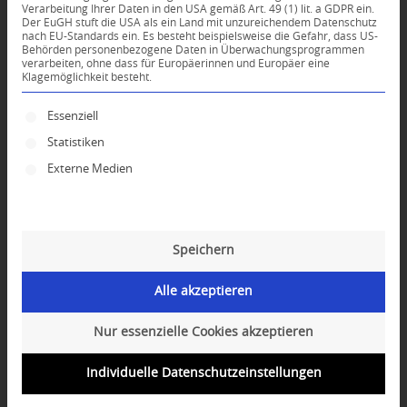
Verarbeitung Ihrer Daten in den USA gemäß Art. 49 (1) lit. a GDPR ein.
KOMMENTARE
Der EuGH stuft die USA als ein Land mit unzureichendem Datenschutz
nach EU-Standards ein. Es besteht beispielsweise die Gefahr, dass US-
Dein Kommentar
Behörden personenbezogene Daten in Überwachungsprogrammen
verarbeiten, ohne dass für Europäerinnen und Europäer eine
Klagemöglichkeit besteht.
An Diskussion beteiligen?
Hinterlassen Sie uns Ihren Kommentar!
Es folgt eine Liste der Service-Gruppen, für die ei
Essenziell
*
Name
Statistiken
Externe Medien
*
E-Mail-Adresse
Speichern
Website
Alle akzeptieren
Nur essenzielle Cookies akzeptieren
Individuelle Datenschutzeinstellungen