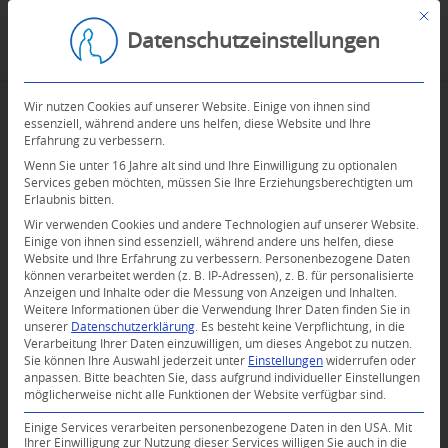
Mit d
Datenschutzeinstellungen
Wir nutzen Cookies auf unserer Website. Einige von ihnen sind
essenziell, während andere uns helfen, diese Website und Ihre
Erfahrung zu verbessern.
Wenn Sie unter 16 Jahre alt sind und Ihre Einwilligung zu optionalen
Services geben möchten, müssen Sie Ihre Erziehungsberechtigten um
Erlaubnis bitten.
Wir verwenden Cookies und andere Technologien auf unserer Website.
Einige von ihnen sind essenziell, während andere uns helfen, diese
Website und Ihre Erfahrung zu verbessern.
Personenbezogene Daten
können verarbeitet werden (z. B. IP-Adressen), z. B. für personalisierte
Anzeigen und Inhalte oder die Messung von Anzeigen und Inhalten.
0
Weitere Informationen über die Verwendung Ihrer Daten finden Sie in
unserer
Datenschutzerklärung
.
Es besteht keine Verpflichtung, in die
Verarbeitung Ihrer Daten einzuwilligen, um dieses Angebot zu nutzen.
KOMMENTARE
Sie können Ihre Auswahl jederzeit unter
Einstellungen
widerrufen oder
anpassen.
Bitte beachten Sie, dass aufgrund individueller Einstellungen
Dein Kommentar
möglicherweise nicht alle Funktionen der Website verfügbar sind.
An Diskussion beteiligen?
Einige Services verarbeiten personenbezogene Daten in den USA. Mit
Hinterlassen Sie uns Ihren Kommentar!
Ihrer Einwilligung zur Nutzung dieser Services willigen Sie auch in die