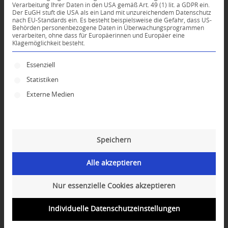
Verarbeitung Ihrer Daten in den USA gemäß Art. 49 (1) lit. a GDPR ein.
Der EuGH stuft die USA als ein Land mit unzureichendem Datenschutz
*
nach EU-Standards ein. Es besteht beispielsweise die Gefahr, dass US-
Name
Behörden personenbezogene Daten in Überwachungsprogrammen
verarbeiten, ohne dass für Europäerinnen und Europäer eine
Klagemöglichkeit besteht.
*
E-Mail-Adresse
Es folgt eine Liste der Service-Gruppen, für die ei
Essenziell
Statistiken
Website
Externe Medien
Speichern
Alle akzeptieren
Nur essenzielle Cookies akzeptieren
Individuelle Datenschutzeinstellungen