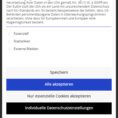
Verarbeitung Ihrer Daten in den USA gemäß Art. 49 (1) lit. a GDPR ein.
Der EuGH stuft die USA als ein Land mit unzureichendem Datenschutz
*
nach EU-Standards ein. Es besteht beispielsweise die Gefahr, dass US-
Name
Behörden personenbezogene Daten in Überwachungsprogrammen
verarbeiten, ohne dass für Europäerinnen und Europäer eine
Klagemöglichkeit besteht.
*
E-Mail-Adresse
Es folgt eine Liste der Service-Gruppen, für die ei
Essenziell
Statistiken
Website
Externe Medien
Speichern
Alle akzeptieren
Nur essenzielle Cookies akzeptieren
Individuelle Datenschutzeinstellungen