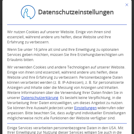
Mit d
Datenschutzeinstellungen
Wir nutzen Cookies auf unserer Website. Einige von ihnen sind
essenziell, während andere uns helfen, diese Website und Ihre
Erfahrung zu verbessern.
Wenn Sie unter 16 Jahre alt sind und Ihre Einwilligung zu optionalen
Services geben möchten, müssen Sie Ihre Erziehungsberechtigten um
Erlaubnis bitten.
Wir verwenden Cookies und andere Technologien auf unserer Website.
Einige von ihnen sind essenziell, während andere uns helfen, diese
Website und Ihre Erfahrung zu verbessern.
Personenbezogene Daten
können verarbeitet werden (z. B. IP-Adressen), z. B. für personalisierte
Anzeigen und Inhalte oder die Messung von Anzeigen und Inhalten.
0
Weitere Informationen über die Verwendung Ihrer Daten finden Sie in
unserer
Datenschutzerklärung
.
Es besteht keine Verpflichtung, in die
Verarbeitung Ihrer Daten einzuwilligen, um dieses Angebot zu nutzen.
KOMMENTARE
Sie können Ihre Auswahl jederzeit unter
Einstellungen
widerrufen oder
anpassen.
Bitte beachten Sie, dass aufgrund individueller Einstellungen
Dein Kommentar
möglicherweise nicht alle Funktionen der Website verfügbar sind.
An Diskussion beteiligen?
Einige Services verarbeiten personenbezogene Daten in den USA. Mit
Hinterlassen Sie uns Ihren Kommentar!
Ihrer Einwilligung zur Nutzung dieser Services willigen Sie auch in die