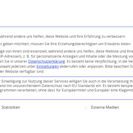
Programm
Über uns
Buddhismus
Kostenlose 
 während andere uns helfen, diese Website und Ihre Erfahrung zu verbessern.
ices geben möchten, müssen Sie Ihre Erziehungsberechtigten um Erlaubnis bitten.
e von ihnen sind essenziell, während andere uns helfen, diese Website und Ihr
P-Adressen), z. B. für personalisierte Anzeigen und Inhalte oder die Messung v
en Sie in unserer
Datenschutzerklärung
.
Es besteht keine Verpflichtung, in die V
uswahl jederzeit unter
Einstellungen
widerrufen oder anpassen.
Bitte beachten S
der Website verfügbar sind.
inwilligung zur Nutzung dieser Services willigen Sie auch in die Verarbeitung Ih
0
n Land mit unzureichendem Datenschutz nach EU-Standards ein. Es besteht beispie
ammen verarbeiten, ohne dass für Europäerinnen und Europäer eine Klagemög
KOMMENTARE
ine Einwilligung erteilt werden kann. Die erste Servi
Statistiken
Externe Medien
Kommentar!