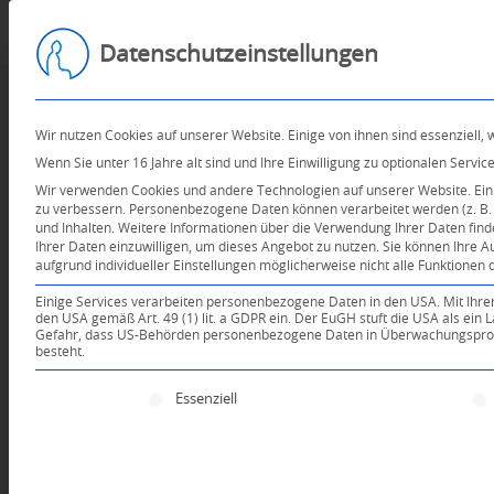
Datenschutzeinstellungen
Wir nutzen Cookies auf unserer Website. Einige von ihnen sind essenziell,
Wenn Sie unter 16 Jahre alt sind und Ihre Einwilligung zu optionalen Serv
Wir verwenden Cookies und andere Technologien auf unserer Website. Einig
zu verbessern.
Personenbezogene Daten können verarbeitet werden (z. B. I
und Inhalten.
Weitere Informationen über die Verwendung Ihrer Daten find
Ihrer Daten einzuwilligen, um dieses Angebot zu nutzen.
Sie können Ihre A
aufgrund individueller Einstellungen möglicherweise nicht alle Funktionen 
Einige Services verarbeiten personenbezogene Daten in den USA. Mit Ihrer E
den USA gemäß Art. 49 (1) lit. a GDPR ein. Der EuGH stuft die USA als ei
Gefahr, dass US-Behörden personenbezogene Daten in Überwachungsprogr
besteht.
Es folgt eine Liste der Service-Gruppen, für die e
Essenziell
Dein Kommentar
An Diskussion beteiligen?
Hinterlassen Sie uns Ihren 