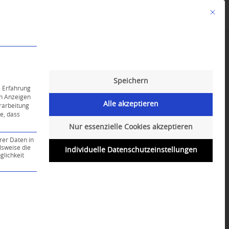
Mit die
Angebote
Kalender
English-Class
Speichern
e Erfahrung
on Anzeigen
Alle akzeptieren
erarbeitung
ie, dass
Nur essenzielle Cookies akzeptieren
rer Daten in
lsweise die
Individuelle Datenschutzeinstellungen
lichkeit
ce-Gruppe ist essenziell und kann nicht abgewählt werd