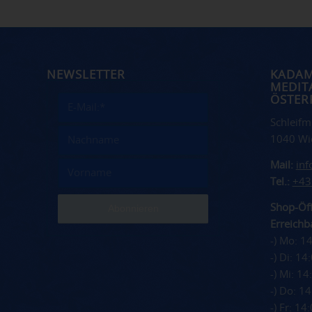
NEWSLETTER
KADA
MEDIT
ÖSTER
Schleifm
1040 Wi
Mail:
in
Tel.:
+43
Shop-Öff
Erreichba
-) Mo: 1
-) Di: 1
-) Mi: 1
-) Do: 1
-) Fr: 1