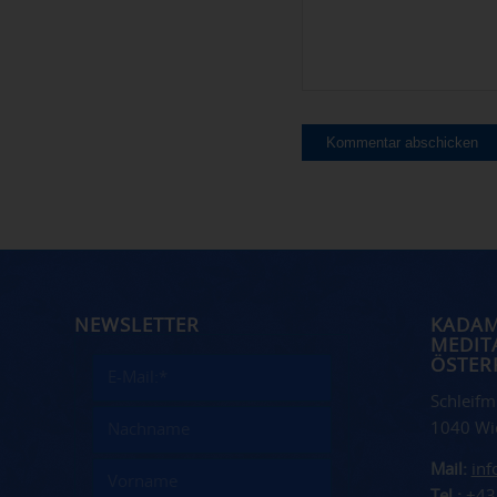
NEWSLETTER
KADA
MEDIT
ÖSTER
Schleifm
1040 Wi
Mail:
in
Tel.:
+43