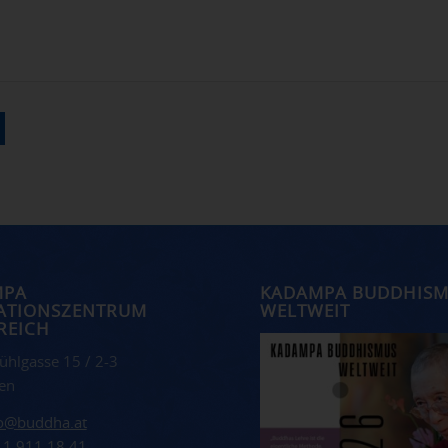
MPA
KADAMPA BUDDHIS
ATIONSZENTRUM
WELTWEIT
REICH
ühlgasse 15 / 2-3
en
fo@buddha.at
 1 911 18 41