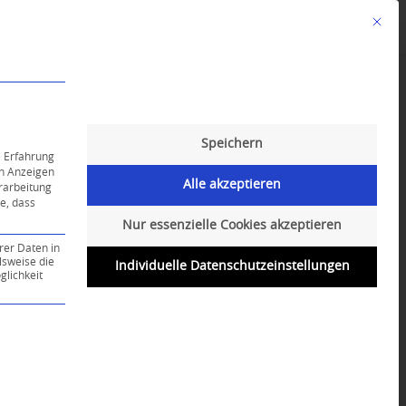
Mit die
Angebote
Kalender
English-Class
Speichern
e Erfahrung
on Anzeigen
Alle akzeptieren
erarbeitung
ie, dass
Nur essenzielle Cookies akzeptieren
rer Daten in
lsweise die
Individuelle Datenschutzeinstellungen
lichkeit
ce-Gruppe ist essenziell und kann nicht abgewählt werd