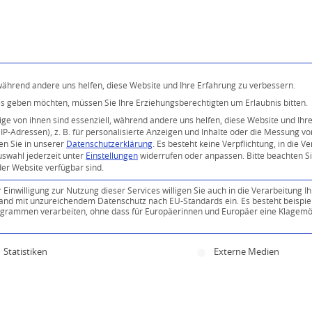
Programm
Über uns
Buddhismus
Kostenlose 
 während andere uns helfen, diese Website und Ihre Erfahrung zu verbessern.
ices geben möchten, müssen Sie Ihre Erziehungsberechtigten um Erlaubnis bitten.
e von ihnen sind essenziell, während andere uns helfen, diese Website und Ihr
P-Adressen), z. B. für personalisierte Anzeigen und Inhalte oder die Messung v
en Sie in unserer
Datenschutzerklärung
.
Es besteht keine Verpflichtung, in die V
uswahl jederzeit unter
Einstellungen
widerrufen oder anpassen.
Bitte beachten S
der Website verfügbar sind.
inwilligung zur Nutzung dieser Services willigen Sie auch in die Verarbeitung Ih
n Land mit unzureichendem Datenschutz nach EU-Standards ein. Es besteht beispie
ammen verarbeiten, ohne dass für Europäerinnen und Europäer eine Klagemög
ine Einwilligung erteilt werden kann. Die erste Servi
Statistiken
Externe Medien