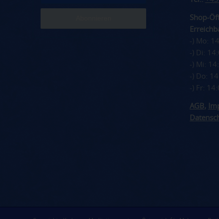
Shop-Öff
Erreichba
-) Mo: 1
-) Di: 1
-) Mi: 1
-) Do: 1
-) Fr: 1
AGB
,
Im
Datensc