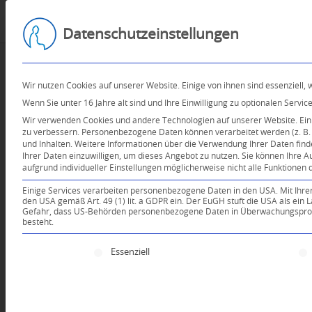
Datenschutzeinstellungen
Wir nutzen Cookies auf unserer Website. Einige von ihnen sind essenziell,
Wenn Sie unter 16 Jahre alt sind und Ihre Einwilligung zu optionalen Serv
Wir verwenden Cookies und andere Technologien auf unserer Website. Einig
zu verbessern.
Personenbezogene Daten können verarbeitet werden (z. B. I
und Inhalten.
Weitere Informationen über die Verwendung Ihrer Daten find
Ihrer Daten einzuwilligen, um dieses Angebot zu nutzen.
Sie können Ihre A
aufgrund individueller Einstellungen möglicherweise nicht alle Funktionen 
Einige Services verarbeiten personenbezogene Daten in den USA. Mit Ihrer E
den USA gemäß Art. 49 (1) lit. a GDPR ein. Der EuGH stuft die USA als ei
Gefahr, dass US-Behörden personenbezogene Daten in Überwachungsprogr
besteht.
Es folgt eine Liste der Service-Gruppen, für die e
Essenziell