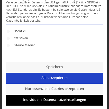
Verarbeitung Ihrer Daten in den USA gemäß Art. 49 (1) lit. a GDPR ein.
Der EuGH stuft die USA als ein Land mit unzureichendem Datenschutz
0
nach EU-Standards ein. Es besteht beispielsweise die Gefahr, dass US-
Behörden personenbezogene Daten in Überwachungsprogrammen
verarbeiten, ohne dass für Europäerinnen und Europäer eine
Klagemöglichkeit besteht.
KOMMENTARE
Dein Kommentar
Es folgt eine Liste der Service-Gruppen, für die ei
Essenziell
Statistiken
An Diskussion beteiligen?
Hinterlassen Sie uns Ihren Kommentar!
Externe Medien
*
Name
Speichern
*
E-Mail-Adresse
Alle akzeptieren
Website
Nur essenzielle Cookies akzeptieren
Individuelle Datenschutzeinstellungen