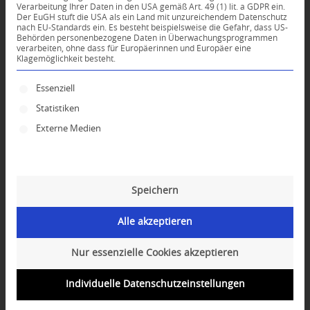
Verarbeitung Ihrer Daten in den USA gemäß Art. 49 (1) lit. a GDPR ein.
Der EuGH stuft die USA als ein Land mit unzureichendem Datenschutz
*
nach EU-Standards ein. Es besteht beispielsweise die Gefahr, dass US-
Name
Behörden personenbezogene Daten in Überwachungsprogrammen
verarbeiten, ohne dass für Europäerinnen und Europäer eine
Klagemöglichkeit besteht.
*
E-Mail-Adresse
Es folgt eine Liste der Service-Gruppen, für die ei
Essenziell
Statistiken
Website
Externe Medien
Speichern
Alle akzeptieren
Nur essenzielle Cookies akzeptieren
Individuelle Datenschutzeinstellungen