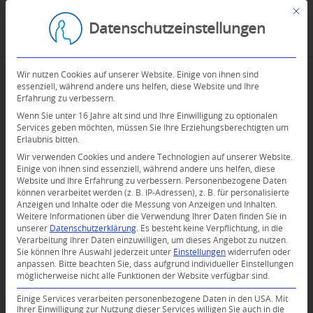
Mit d
Datenschutzeinstellungen
Wir nutzen Cookies auf unserer Website. Einige von ihnen sind
essenziell, während andere uns helfen, diese Website und Ihre
Erfahrung zu verbessern.
Wenn Sie unter 16 Jahre alt sind und Ihre Einwilligung zu optionalen
Services geben möchten, müssen Sie Ihre Erziehungsberechtigten um
Erlaubnis bitten.
Wir verwenden Cookies und andere Technologien auf unserer Website.
Einige von ihnen sind essenziell, während andere uns helfen, diese
Website und Ihre Erfahrung zu verbessern.
Personenbezogene Daten
können verarbeitet werden (z. B. IP-Adressen), z. B. für personalisierte
Anzeigen und Inhalte oder die Messung von Anzeigen und Inhalten.
0
Weitere Informationen über die Verwendung Ihrer Daten finden Sie in
unserer
Datenschutzerklärung
.
Es besteht keine Verpflichtung, in die
Verarbeitung Ihrer Daten einzuwilligen, um dieses Angebot zu nutzen.
KOMMENTARE
Sie können Ihre Auswahl jederzeit unter
Einstellungen
widerrufen oder
anpassen.
Bitte beachten Sie, dass aufgrund individueller Einstellungen
Dein Kommentar
möglicherweise nicht alle Funktionen der Website verfügbar sind.
An Diskussion beteiligen?
Einige Services verarbeiten personenbezogene Daten in den USA. Mit
Hinterlassen Sie uns Ihren Kommentar!
Ihrer Einwilligung zur Nutzung dieser Services willigen Sie auch in die