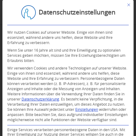
Mit d
Datenschutzeinstellungen
Wir nutzen Cookies auf unserer Website. Einige von ihnen sind
essenziell, während andere uns helfen, diese Website und Ihre
Erfahrung zu verbessern.
Wenn Sie unter 16 Jahre alt sind und Ihre Einwilligung zu optionalen
Services geben möchten, müssen Sie Ihre Erziehungsberechtigten um
Erlaubnis bitten.
Wir verwenden Cookies und andere Technologien auf unserer Website.
Einige von ihnen sind essenziell, während andere uns helfen, diese
Website und Ihre Erfahrung zu verbessern.
Personenbezogene Daten
können verarbeitet werden (z. B. IP-Adressen), z. B. für personalisierte
Anzeigen und Inhalte oder die Messung von Anzeigen und Inhalten.
0
Weitere Informationen über die Verwendung Ihrer Daten finden Sie in
unserer
Datenschutzerklärung
.
Es besteht keine Verpflichtung, in die
Verarbeitung Ihrer Daten einzuwilligen, um dieses Angebot zu nutzen.
KOMMENTARE
Sie können Ihre Auswahl jederzeit unter
Einstellungen
widerrufen oder
anpassen.
Bitte beachten Sie, dass aufgrund individueller Einstellungen
Dein Kommentar
möglicherweise nicht alle Funktionen der Website verfügbar sind.
An Diskussion beteiligen?
Einige Services verarbeiten personenbezogene Daten in den USA. Mit
Hinterlassen Sie uns Ihren Kommentar!
Ihrer Einwilligung zur Nutzung dieser Services willigen Sie auch in die