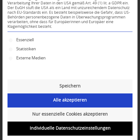
Verarbeitung Ihrer Daten in den USA gemäß Art. 49 (1) lit. a GDPR ein.
Der EuGH stuft die USA als ein Land mit unzureichendem Datenschutz
*
nach EU-Standards ein. Es besteht beispielsweise die Gefahr, dass US-
Name
Behörden personenbezogene Daten in Überwachungsprogrammen
verarbeiten, ohne dass für Europäerinnen und Europäer eine
Klagemöglichkeit besteht.
*
E-Mail-Adresse
Es folgt eine Liste der Service-Gruppen, für die ei
Essenziell
Statistiken
Website
Externe Medien
Speichern
Alle akzeptieren
Nur essenzielle Cookies akzeptieren
Individuelle Datenschutzeinstellungen