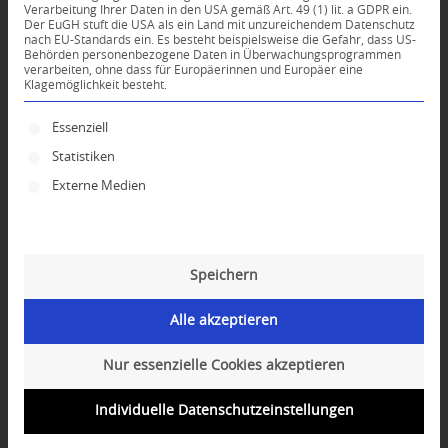
Verarbeitung Ihrer Daten in den USA gemäß Art. 49 (1) lit. a GDPR ein.
Der EuGH stuft die USA als ein Land mit unzureichendem Datenschutz
0
nach EU-Standards ein. Es besteht beispielsweise die Gefahr, dass US-
Behörden personenbezogene Daten in Überwachungsprogrammen
verarbeiten, ohne dass für Europäerinnen und Europäer eine
Klagemöglichkeit besteht.
KOMMENTARE
Dein Kommentar
Es folgt eine Liste der Service-Gruppen, für die ei
Essenziell
Statistiken
An Diskussion beteiligen?
Hinterlassen Sie uns Ihren Kommentar!
Externe Medien
*
Name
Speichern
*
E-Mail-Adresse
Alle akzeptieren
Website
Nur essenzielle Cookies akzeptieren
Individuelle Datenschutzeinstellungen