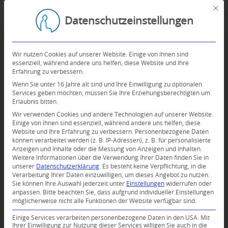
Mit d
Datenschutzeinstellungen
Wir nutzen Cookies auf unserer Website. Einige von ihnen sind
essenziell, während andere uns helfen, diese Website und Ihre
Erfahrung zu verbessern.
Wenn Sie unter 16 Jahre alt sind und Ihre Einwilligung zu optionalen
Services geben möchten, müssen Sie Ihre Erziehungsberechtigten um
Erlaubnis bitten.
Wir verwenden Cookies und andere Technologien auf unserer Website.
Einige von ihnen sind essenziell, während andere uns helfen, diese
Website und Ihre Erfahrung zu verbessern.
Personenbezogene Daten
können verarbeitet werden (z. B. IP-Adressen), z. B. für personalisierte
Anzeigen und Inhalte oder die Messung von Anzeigen und Inhalten.
0
Weitere Informationen über die Verwendung Ihrer Daten finden Sie in
unserer
Datenschutzerklärung
.
Es besteht keine Verpflichtung, in die
Verarbeitung Ihrer Daten einzuwilligen, um dieses Angebot zu nutzen.
KOMMENTARE
Sie können Ihre Auswahl jederzeit unter
Einstellungen
widerrufen oder
anpassen.
Bitte beachten Sie, dass aufgrund individueller Einstellungen
Dein Kommentar
möglicherweise nicht alle Funktionen der Website verfügbar sind.
An Diskussion beteiligen?
Einige Services verarbeiten personenbezogene Daten in den USA. Mit
Hinterlassen Sie uns Ihren Kommentar!
Ihrer Einwilligung zur Nutzung dieser Services willigen Sie auch in die