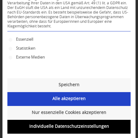
Verarbeitung Ihrer Daten in den USA gemäß Art. 49 (1) lit. a GDPR ein.
Der EuGH stuft die USA als ein Land mit unzureichendem Datenschutz
*
nach EU-Standards ein. Es besteht beispielsweise die Gefahr, dass US-
Name
Behörden personenbezogene Daten in Überwachungsprogrammen
verarbeiten, ohne dass für Europäerinnen und Europäer eine
Klagemöglichkeit besteht.
*
E-Mail-Adresse
Es folgt eine Liste der Service-Gruppen, für die ei
Essenziell
Statistiken
Website
Externe Medien
Speichern
Alle akzeptieren
Nur essenzielle Cookies akzeptieren
Individuelle Datenschutzeinstellungen