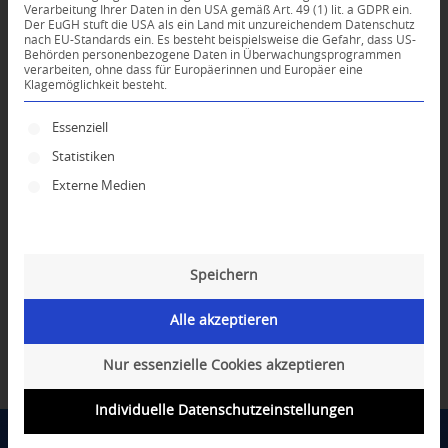
*
E-Mail-Adresse
Verarbeitung Ihrer Daten in den USA gemäß Art. 49 (1) lit. a GDPR ein.
Der EuGH stuft die USA als ein Land mit unzureichendem Datenschutz
nach EU-Standards ein. Es besteht beispielsweise die Gefahr, dass US-
Behörden personenbezogene Daten in Überwachungsprogrammen
Website
verarbeiten, ohne dass für Europäerinnen und Europäer eine
Klagemöglichkeit besteht.
Es folgt eine Liste der Service-Gruppen, für die ei
Essenziell
Statistiken
Externe Medien
Speichern
Alle akzeptieren
Nur essenzielle Cookies akzeptieren
Individuelle Datenschutzeinstellungen