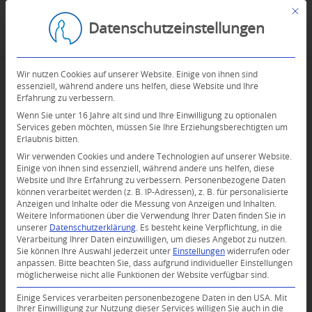
Mit d
Datenschutzeinstellungen
Wir nutzen Cookies auf unserer Website. Einige von ihnen sind
essenziell, während andere uns helfen, diese Website und Ihre
Erfahrung zu verbessern.
Wenn Sie unter 16 Jahre alt sind und Ihre Einwilligung zu optionalen
Services geben möchten, müssen Sie Ihre Erziehungsberechtigten um
Erlaubnis bitten.
0
Wir verwenden Cookies und andere Technologien auf unserer Website.
Einige von ihnen sind essenziell, während andere uns helfen, diese
KOMMENTARE
Website und Ihre Erfahrung zu verbessern.
Personenbezogene Daten
können verarbeitet werden (z. B. IP-Adressen), z. B. für personalisierte
Dein Kommentar
Anzeigen und Inhalte oder die Messung von Anzeigen und Inhalten.
Weitere Informationen über die Verwendung Ihrer Daten finden Sie in
An Diskussion beteiligen?
unserer
Datenschutzerklärung
.
Es besteht keine Verpflichtung, in die
Verarbeitung Ihrer Daten einzuwilligen, um dieses Angebot zu nutzen.
Hinterlassen Sie uns Ihren Kommentar!
Sie können Ihre Auswahl jederzeit unter
Einstellungen
widerrufen oder
anpassen.
Bitte beachten Sie, dass aufgrund individueller Einstellungen
*
Name
möglicherweise nicht alle Funktionen der Website verfügbar sind.
Einige Services verarbeiten personenbezogene Daten in den USA. Mit
Ihrer Einwilligung zur Nutzung dieser Services willigen Sie auch in die