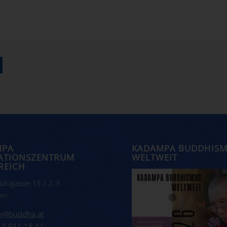
MPA
KADAMPA BUDDHIS
ATIONSZENTRUM
WELTWEIT
REICH
ühlgasse 15 / 2-3
en
fo@buddha.at
 1 911 18 41