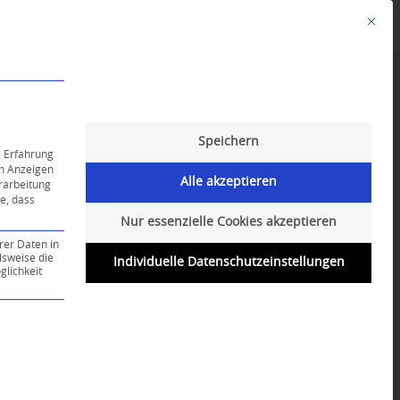
Mit die
Angebote
Kalender
English-Class
Speichern
e Erfahrung
on Anzeigen
Alle akzeptieren
erarbeitung
ie, dass
Nur essenzielle Cookies akzeptieren
rer Daten in
lsweise die
Individuelle Datenschutzeinstellungen
lichkeit
ce-Gruppe ist essenziell und kann nicht abgewählt werd