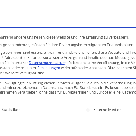
Programm
Über uns
Buddhismus
Kostenlose 
 während andere uns helfen, diese Website und Ihre Erfahrung zu verbessern.
ices geben möchten, müssen Sie Ihre Erziehungsberechtigten um Erlaubnis bitten.
e von ihnen sind essenziell, während andere uns helfen, diese Website und Ihr
P-Adressen), z. B. für personalisierte Anzeigen und Inhalte oder die Messung v
en Sie in unserer
Datenschutzerklärung
.
Es besteht keine Verpflichtung, in die V
uswahl jederzeit unter
Einstellungen
widerrufen oder anpassen.
Bitte beachten S
der Website verfügbar sind.
inwilligung zur Nutzung dieser Services willigen Sie auch in die Verarbeitung Ih
n Land mit unzureichendem Datenschutz nach EU-Standards ein. Es besteht beispie
ammen verarbeiten, ohne dass für Europäerinnen und Europäer eine Klagemög
ine Einwilligung erteilt werden kann. Die erste Servi
Statistiken
Externe Medien