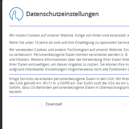
Datenschutzeinstellungen
Wir nutzen Cookies auf unserer Website. Einige von ihnen sind essenziell,
Wenn Sie unter 16 Jahre alt sind und Ihre Einwilligung zu optionalen Serv
Wir verwenden Cookies und andere Technologien auf unserer Website. Einig
zu verbessern.
Personenbezogene Daten können verarbeitet werden (z. B. I
und Inhalten.
Weitere Informationen über die Verwendung Ihrer Daten find
Ihrer Daten einzuwilligen, um dieses Angebot zu nutzen.
Sie können Ihre A
aufgrund individueller Einstellungen möglicherweise nicht alle Funktionen 
Einige Services verarbeiten personenbezogene Daten in den USA. Mit Ihrer E
den USA gemäß Art. 49 (1) lit. a GDPR ein. Der EuGH stuft die USA als ei
Gefahr, dass US-Behörden personenbezogene Daten in Überwachungsprogr
besteht.
Es folgt eine Liste der Service-Gruppen, für die e
Essenziell