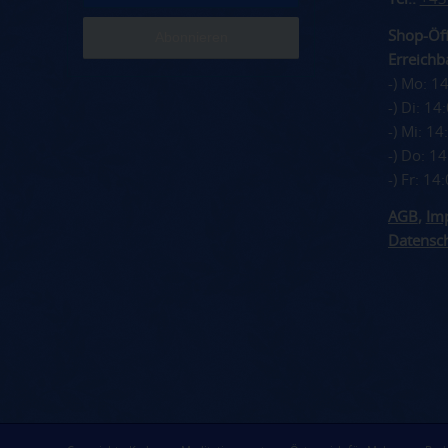
Shop-Öff
Erreichba
-) Mo: 1
-) Di: 1
-) Mi: 1
-) Do: 1
-) Fr: 1
AGB
,
Im
Datensc