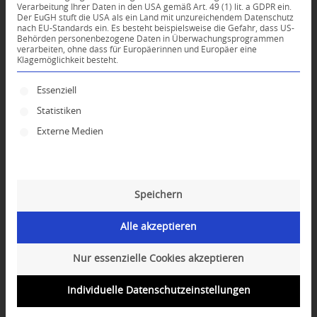
Verarbeitung Ihrer Daten in den USA gemäß Art. 49 (1) lit. a GDPR ein.
Der EuGH stuft die USA als ein Land mit unzureichendem Datenschutz
0
nach EU-Standards ein. Es besteht beispielsweise die Gefahr, dass US-
Behörden personenbezogene Daten in Überwachungsprogrammen
verarbeiten, ohne dass für Europäerinnen und Europäer eine
Klagemöglichkeit besteht.
KOMMENTARE
Dein Kommentar
Es folgt eine Liste der Service-Gruppen, für die ei
Essenziell
Statistiken
An Diskussion beteiligen?
Hinterlassen Sie uns Ihren Kommentar!
Externe Medien
*
Name
Speichern
*
E-Mail-Adresse
Alle akzeptieren
Website
Nur essenzielle Cookies akzeptieren
Individuelle Datenschutzeinstellungen