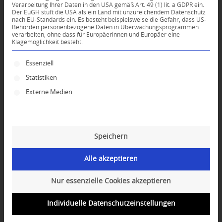
Verarbeitung Ihrer Daten in den USA gemäß Art. 49 (1) lit. a GDPR ein.
Der EuGH stuft die USA als ein Land mit unzureichendem Datenschutz
0
nach EU-Standards ein. Es besteht beispielsweise die Gefahr, dass US-
Behörden personenbezogene Daten in Überwachungsprogrammen
verarbeiten, ohne dass für Europäerinnen und Europäer eine
Klagemöglichkeit besteht.
KOMMENTARE
Dein Kommentar
Es folgt eine Liste der Service-Gruppen, für die ei
Essenziell
Statistiken
An Diskussion beteiligen?
Hinterlassen Sie uns Ihren Kommentar!
Externe Medien
*
Name
Speichern
*
E-Mail-Adresse
Alle akzeptieren
Website
Nur essenzielle Cookies akzeptieren
Individuelle Datenschutzeinstellungen